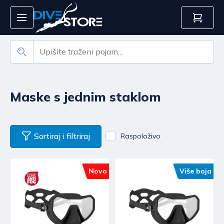
Maske s jednim staklom
Sortiraj i filtriraj
Raspoloživo
Novo
Više boja