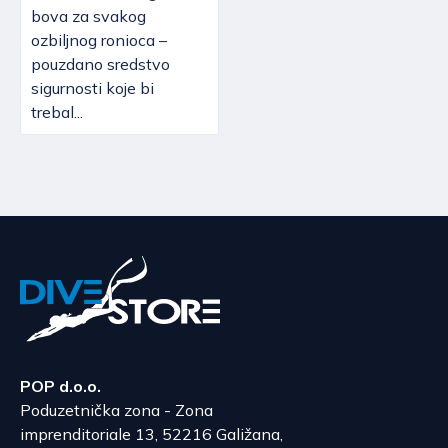
bova za svakog
ozbiljnog ronioca –
pouzdano sredstvo
sigurnosti koje bi
trebal...
POP d.o.o.
Poduzetnička zona - Zona
imprenditoriale 13, 52216 Galižana,