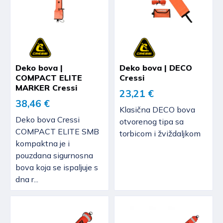
Deko bova |
Deko bova | DECO
COMPACT ELITE
Cressi
MARKER Cressi
23,21 €
38,46 €
Klasična DECO bova
Deko bova Cressi
otvorenog tipa sa
COMPACT ELITE SMB
torbicom i žviždaljkom
kompaktna je i
pouzdana sigurnosna
bova koja se ispaljuje s
dna r...