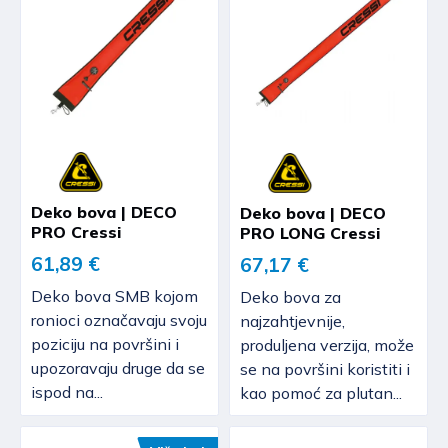
Deko bova | DECO
Deko bova | DECO
PRO Cressi
PRO LONG Cressi
61,89 €
67,17 €
Deko bova SMB kojom
Deko bova za
ronioci označavaju svoju
najzahtjevnije,
poziciju na površini i
produljena verzija, može
upozoravaju druge da se
se na površini koristiti i
ispod na...
kao pomoć za plutan...