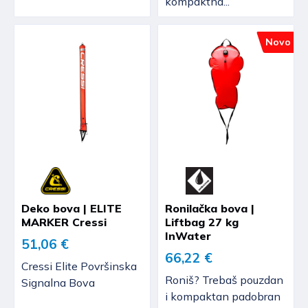
kompaktna...
Novo
Deko bova | ELITE
Ronilačka bova |
MARKER Cressi
Liftbag 27 kg
InWater
51,06 €
66,22 €
Cressi Elite Površinska
Roniš? Trebaš pouzdan
Signalna Bova
i kompaktan padobran