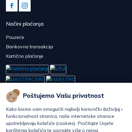
Načini plaćanja
Pouzeće
Bankovna transakcija
Kartično plaćanje
Poštujemo Vašu privatnost
Kako bismo vam omogućili najbolji korisnički doživljaj i
funkcionalnost stranica, naše internetske stranice
upotrebljavaju kolačiće (cookies). Pročitajte Uvjete
korištenja kolačića te saznajte više o njima.