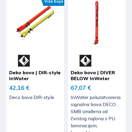
Više boja
Deko bova | DIR-style
Deko bova | DIVER
InWater
BELOW InWater
42,16 €
67,07 €
Deco bova DIR-style
InWater poluzatvorena
signalna bova DECO
SMB izrađena od
čvrstog najlona s PU
laminacijom,