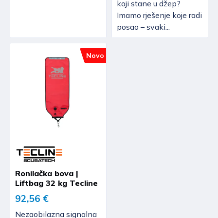
koji stane u džep?
Imamo rješenje koje radi
posao – svaki...
Novo
Ronilačka bova |
Liftbag 32 kg Tecline
92,56 €
Nezaobilazna signalna