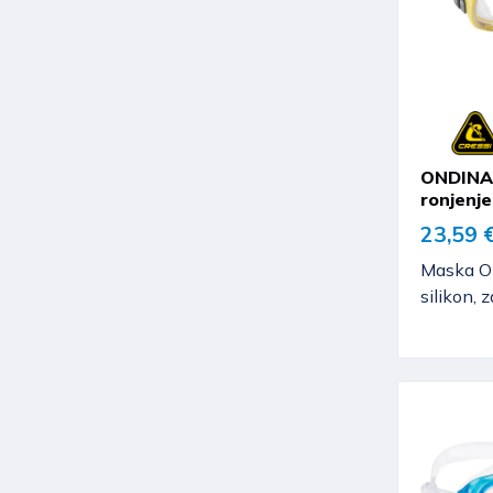
ONDINA 
ronjenje
23,59 
Maska On
silikon, z