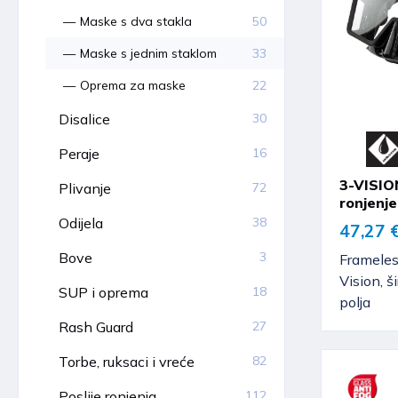
Maske s dva stakla
50
Maske s jednim staklom
33
Oprema za maske
22
Disalice
30
Peraje
16
3-VISIO
Plivanje
72
ronjenje
Odijela
38
47,27 
Bove
3
Framele
Vision, š
SUP i oprema
18
polja
Rash Guard
27
Torbe, ruksaci i vreće
82
Poslije ronjenja
112