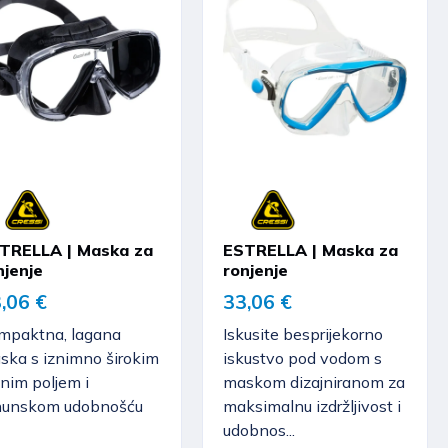
TRELLA | Maska za
ESTRELLA | Maska za
njenje
ronjenje
,06 €
33,06 €
mpaktna, lagana
Iskusite besprijekorno
ska s iznimno širokim
iskustvo pod vodom s
nim poljem i
maskom dizajniranom za
hunskom udobnošću
maksimalnu izdržljivost i
udobnos...