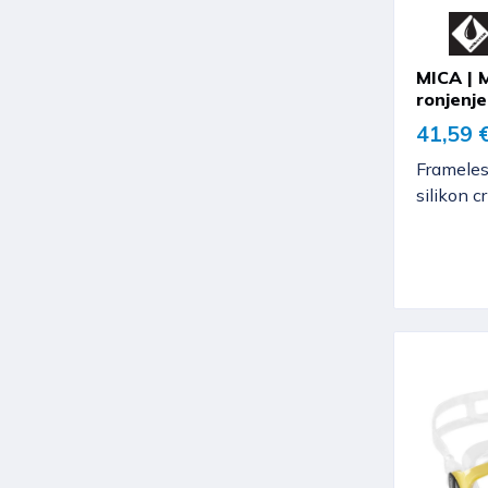
MICA | 
ronjenje
41,59 
Framele
silikon c