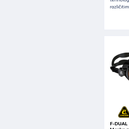
različiti
F-DUAL U