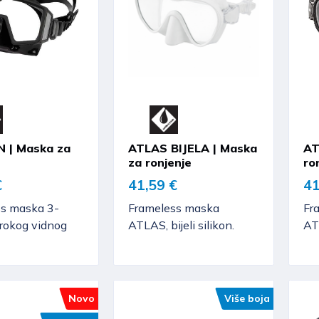
N | Maska za
ATLAS BIJELA | Maska
AT
za ronjenje
ro
€
41,59 €
41
ss maska 3-
Frameless maska
Fr
irokog vidnog
ATLAS, bijeli silikon.
ATL
Novo
Više boja