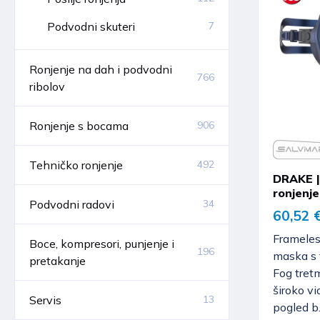
Podvodni skuteri
7
Ronjenje na dah i podvodni
766
ribolov
Ronjenje s bocama
906
Tehničko ronjenje
492
DRAKE |
ronjenje
Podvodni radovi
34
60,52 
Frameles
Boce, kompresori, punjenje i
196
maska s 
pretakanje
Fog tret
široko vi
Servis
13
pogled b.