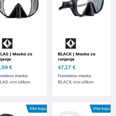
LAS | Maska za
BLACK | Maska za
njenje
ronjenje
,59 €
47,27 €
ameless maska
Frameless maska
AS, crni silikon.
BLACK, crni silikon
Više boja
Više boja