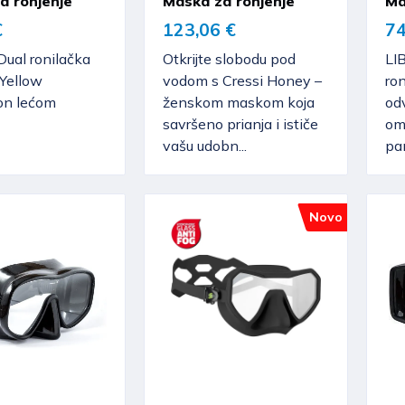
a ronjenje
Maska za ronjenje
Ma
€
123,06 €
74
Dual ronilačka
Otkrijte slobodu pod
LI
Yellow
vodom s Cressi Honey –
ron
ion lećom
ženskom maskom koja
odv
savršeno prianja i ističe
om
vašu udobn...
pan
Novo