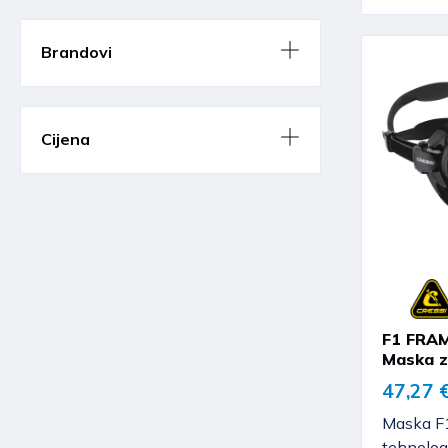
Brandovi
Cijena
F1 FRAM
Maska z
47,27 
Maska F1
tehnolog