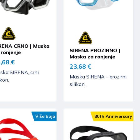
RENA CRNO | Maska
SIRENA PROZIRNO |
 ronjenje
Maska za ronjenje
,68 €
23,68 €
ska SIRENA, crni
Maska SIRENA - prozirni
ikon.
silikon.
Više boja
80th Anniversary