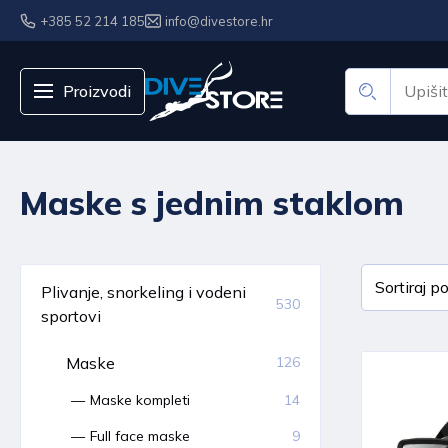
+385 52 214 185
info@divestore.hr
Proizvodi
Maske s jednim staklom
Plivanje, snorkeling i vodeni
530
sportovi
Maske
126
Maske kompleti
14
Full face maske
9