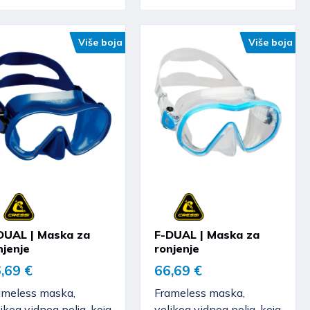
Više boja
Više boja
DUAL | Maska za
F-DUAL | Maska za
njenje
ronjenje
,69 €
66,69 €
ameless maska,
Frameless maska,
ikog vidnog polja, koja
velikog vidnog polja, koja