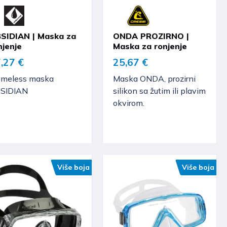
SIDIAN | Maska za
ONDA PROZIRNO |
njenje
Maska za ronjenje
,27 €
25,67 €
ameless maska
Maska ONDA, prozirni
SIDIAN
silikon sa žutim ili plavim
okvirom.
Više boja
Više boja