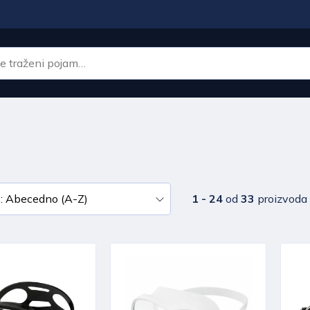
1 - 24
od
33
proizvoda