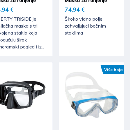
ska za ronjenje
Maska za ronjenje
,94 €
74,94 €
BERTY TRISIDE je
Široko vidno polje
ilačka maska s tri
zahvaljujući bočnim
ojena stakla koja
staklima
ogućuju širok
oramski pogled i iz...
Više boja