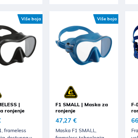
Više boja
Više boja
ELESS |
F1 SMALL | Maska za
F-
a ronjenje
ronjenje
ro
€
47,27 €
66
, frameless
Maska F1 SMALL,
Fr
ija, dostupna u
frameless tehnologija
vel