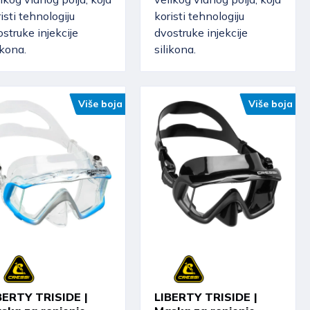
isti tehnologiju
koristi tehnologiju
struke injekcije
dvostruke injekcije
ikona.
silikona.
Više boja
Više boja
BERTY TRISIDE |
LIBERTY TRISIDE |