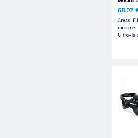
Maska z
68,02 
Cressi F 
maska s 
Ultravis