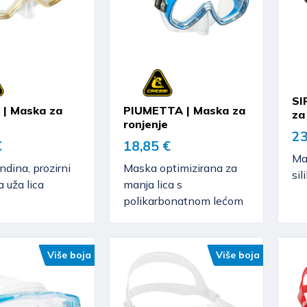
SI
| Maska za
PIUMETTA | Maska za
za
ronjenje
23
€
18,85 €
Ma
dina, prozirni
Maska optimizirana za
sil
a uža lica
manja lica s
polikarbonatnom lećom
Više boja
Više boja