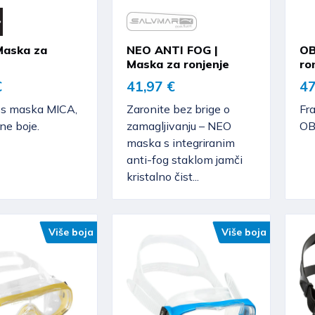
Maska za
NEO ANTI FOG |
OB
Maska za ronjenje
ro
€
41,97 €
47
ss maska MICA,
Zaronite bez brige o
Fr
rne boje.
zamagljivanju – NEO
OB
maska s integriranim
anti-fog staklom jamči
kristalno čist...
Više boja
Više boja