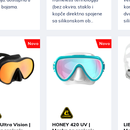
m bojama.
(bez okvira, staklo i
kor
kopče direktno spojene
dvo
sa silikonskom ob...
sil
Novo
Novo
ltra Vision |
HONEY 420 UV |
LI