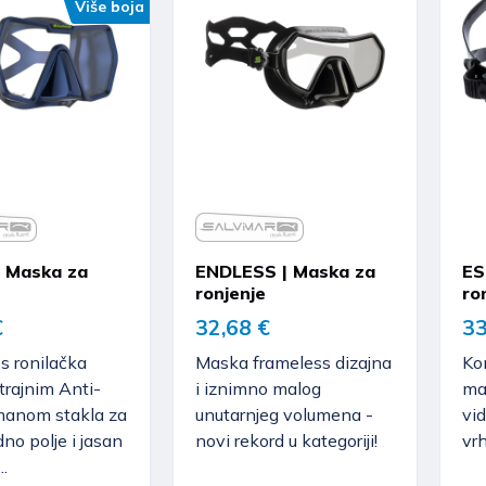
Više boja
 Maska za
ENDLESS | Maska za
ES
ronjenje
ro
€
32,68 €
33
s ronilačka
Maska frameless dizajna
Ko
trajnim Anti-
i iznimno malog
ma
manom stakla za
unutarnjeg volumena -
vid
dno polje i jasan
novi rekord u kategoriji!
vr
..