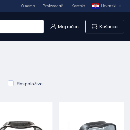
Hrvatski
O nama
Proizvođači
Kontakt
Moj račun
Košarica
Raspoloživo