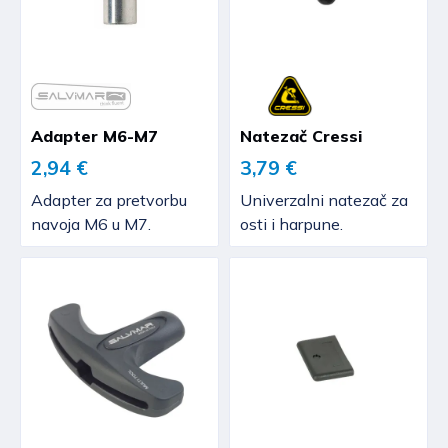
Adapter M6-M7
Natezač Cressi
2,94 €
3,79 €
Adapter za pretvorbu
Univerzalni natezač za
navoja M6 u M7.
osti i harpune.