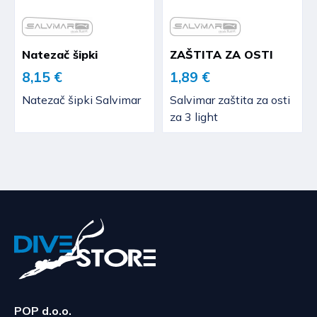
Natezač šipki
ZAŠTITA ZA OSTI
8,15 €
1,89 €
Natezač šipki Salvimar
Salvimar zaštita za osti
za 3 light
POP d.o.o.