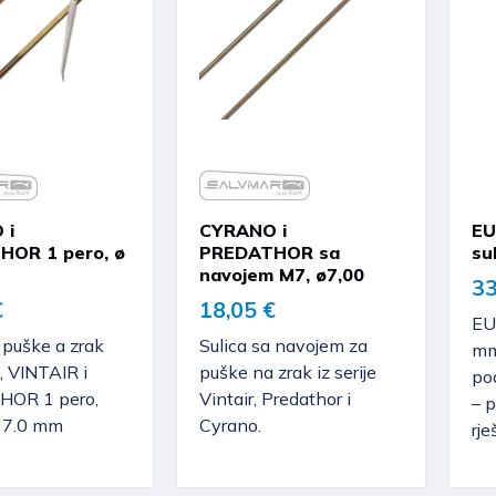
 i
CYRANO i
EU
OR 1 pero, ø
PREDATHOR sa
su
navojem M7, ø7,00
33
€
18,05 €
EU
 puške a zrak
Sulica sa navojem za
mm
 VINTAIR i
puške na zrak iz serije
po
OR 1 pero,
Vintair, Predathor i
– 
 7.0 mm
Cyrano.
rje