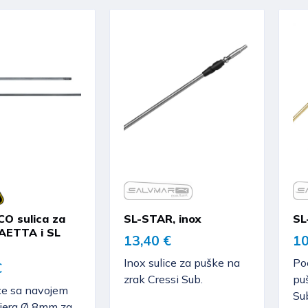
O sulica za
SL-STAR, inox
SL
AETTA i SL
13,40 €
10
Inox sulice za puške na
Po
€
zrak Cressi Sub.
pu
ice sa navojem
Su
jera Ø 8mm za