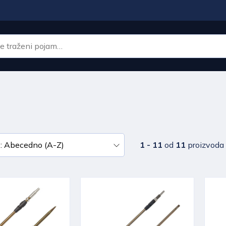
1 - 11
od
11
proizvoda