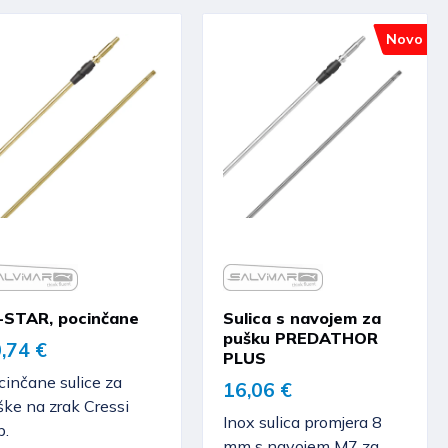
Novo
-STAR, pocinčane
Sulica s navojem za
pušku PREDATHOR
,74 €
PLUS
cinčane sulice za
16,06 €
ške na zrak Cressi
Inox sulica promjera 8
b.
mm s navojem M7 za