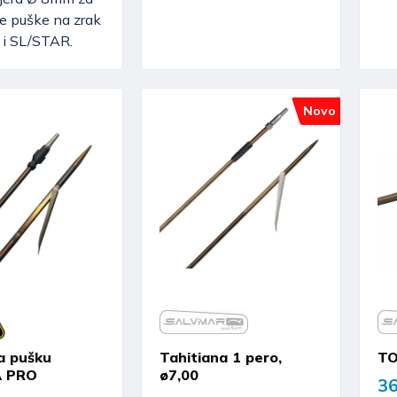
 puške na zrak
i SL/STAR.
Novo
za pušku
Tahitiana 1 pero,
TO
 PRO
ø7,00
36