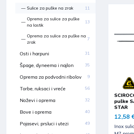
Sulice za puške na zrak
11
Oprema za sulice za puške
13
na lastik
Oprema za sulice za puške na
7
zrak
Osti i harpuni
31
Špage, dyneema i najlon
35
Oprema za podvodni ribolov
9
Torbe, ruksaci i vreće
56
SCIROCC
Noževi i oprema
32
puške S
STAR
Bove i oprema
40
12,58 
Pojasevi, prsluci i utezi
49
Inox sul
M7 prom