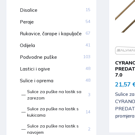
Disalice
15
Peraje
54
Rukavice, čarape i kapuljače
67
Odijela
41
Podvodne puške
103
CYRANO
PREDATH
Lastici i ogive
48
7.0
Sulice i oprema
48
21,57 
Sulice za puške na lastik sa
Sulice za
3
zarezom
CYRANO,
PREDATH
Sulice za puške na lastik s
14
kukicama
promjera
Sulice za puške na lastik s
2
navojem