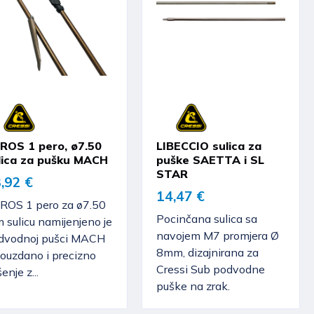
ROS 1 pero, ø7.50
LIBECCIO sulica za
lica za pušku MACH
puške SAETTA i SL
STAR
,92 €
14,47 €
ROS 1 pero za ø7.50
Pocinčana sulica sa
 sulicu namijenjeno je
navojem M7 promjera Ø
dvodnoj pušci MACH
8mm, dizajnirana za
pouzdano i precizno
Cressi Sub podvodne
šenje z...
puške na zrak.