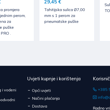
€
29,45 €
Sul
ca promjera
Tahitijska sulica Ø7,00
TO
jednim perom,
mm s 1 perom za
ena za
pneumatske puške
e puške
PRO .
Uvjeti kupnje i korištenja
Korisni
+385 
g i vodeni
Opći uvjeti
info@d
Načini plaćanja
podvodni
Dostava
Radno vr