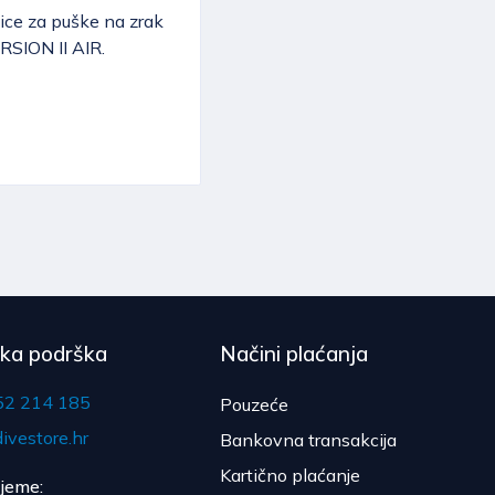
ice za puške na zrak
RSION II AIR.
čka podrška
Načini plaćanja
52 214 185
Pouzeće
ivestore.hr
Bankovna transakcija
Kartično plaćanje
ijeme: