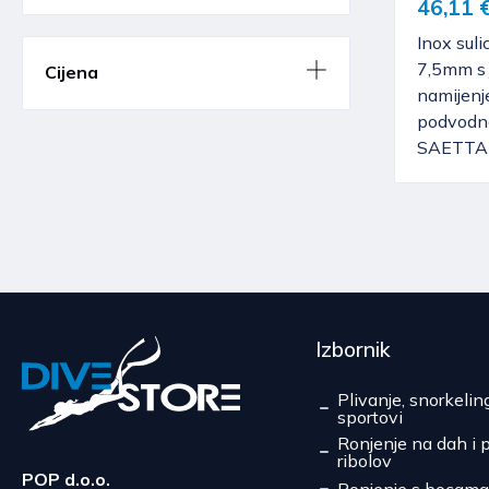
46,11 
Inox suli
7,5mm s 
Cijena
namijenj
podvodn
SAETTA 
Izbornik
Plivanje, snorkelin
sportovi
Ronjenje na dah i 
ribolov
POP d.o.o.