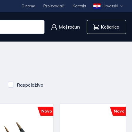
Hrvatski
O nama
Proizvođači
Kontakt
Moj račun
Košarica
Raspoloživo
Novo
Novo