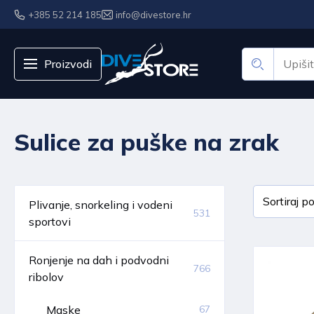
+385 52 214 185
info@divestore.hr
Proizvodi
Sulice za puške na zrak
Plivanje, snorkeling i vodeni
531
sportovi
Ronjenje na dah i podvodni
766
ribolov
Maske
67