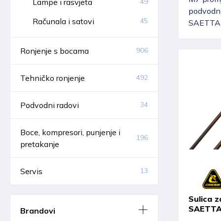
Lampe i rasvjeta
49
podvodne
Računala i satovi
45
SAETTA 
Ronjenje s bocama
906
Tehničko ronjenje
492
Podvodni radovi
34
Boce, kompresori, punjenje i
196
pretakanje
Servis
13
Sulica 
SAETTA
Brandovi