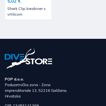
5,02 €
Shark Clip karabiner s
vrtilicom
POP d.o.o.
Poduzetnička zona - Zona
imprenditoriale 13, 52216 Galižana,
Hrvatska
OIB: 13483141269