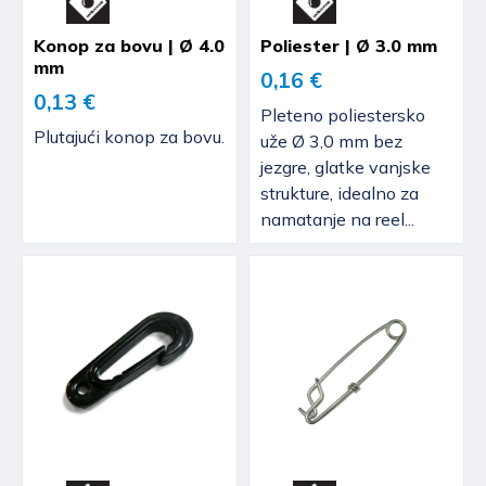
Konop za bovu | Ø 4.0
Poliester | Ø 3.0 mm
mm
0,16 €
0,13 €
Pleteno poliestersko
Plutajući konop za bovu.
uže Ø 3,0 mm bez
jezgre, glatke vanjske
strukture, idealno za
namatanje na reel...