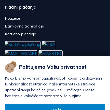
Načini plaćanja
Pouzeće
Bankovna transakcija
Kartično plaćanje
Poštujemo Vašu privatnost
Kako bismo vam omogućili najbolji korisnički doživljaj i
funkcionalnost stranica, naše internetske stranice
upotrebljavaju kolačiće (cookies). Pročitajte Uvjete
korištenja kolačića te saznajte više o njima.
Konfiguriraj kolačiće
© POP d.o.o. 2008. - 2026.
U redu