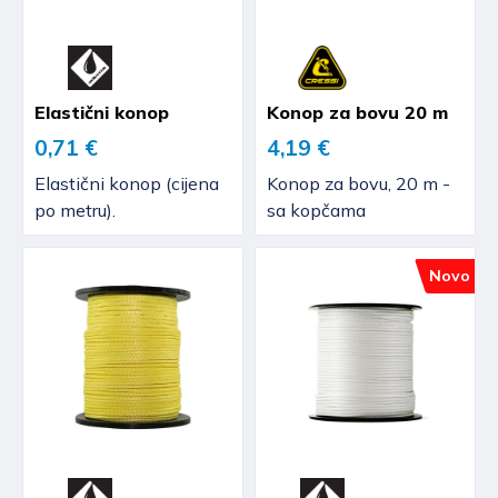
Elastični konop
Konop za bovu 20 m
0,71 €
4,19 €
Elastični konop (cijena
Konop za bovu, 20 m -
po metru).
sa kopčama
Novo