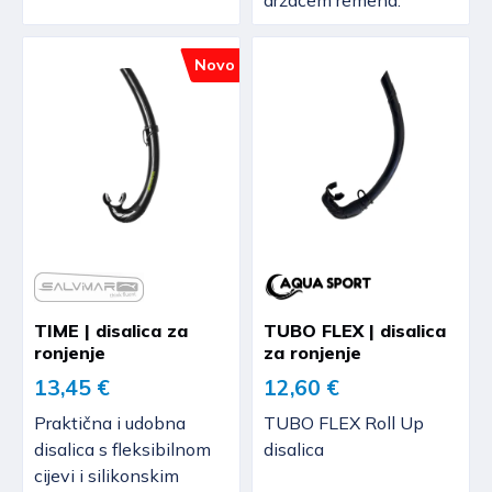
držačem remena.
Novo
TIME | disalica za
TUBO FLEX | disalica
ronjenje
za ronjenje
13,45 €
12,60 €
Praktična i udobna
TUBO FLEX Roll Up
disalica s fleksibilnom
disalica
cijevi i silikonskim