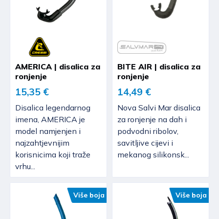
AMERICA | disalica za
BITE AIR | disalica za
ronjenje
ronjenje
15,35 €
14,49 €
Disalica legendarnog
Nova Salvi Mar disalica
imena, AMERICA je
za ronjenje na dah i
model namjenjen i
podvodni ribolov,
najzahtjevnijim
savitljive cijevi i
korisnicima koji traže
mekanog silikonsk...
vrhu...
Više boja
Više boja