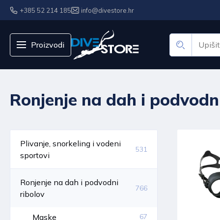
+385 52 214 185
info@divestore.hr
Proizvodi
Ronjenje na dah i podvodni
Plivanje, snorkeling i vodeni
531
sportovi
Ronjenje na dah i podvodni
766
ribolov
Maske
67