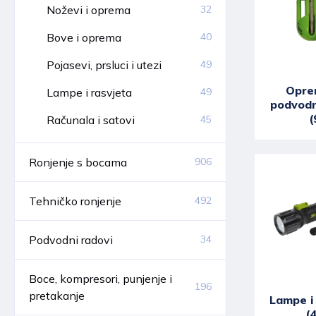
Noževi i oprema
32
Bove i oprema
40
Pojasevi, prsluci i utezi
49
Opre
Lampe i rasvjeta
49
podvodn
(
Računala i satovi
45
Ronjenje s bocama
906
Tehničko ronjenje
492
Podvodni radovi
34
Boce, kompresori, punjenje i
196
pretakanje
Lampe i
(