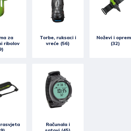
ma za
Torbe, ruksaci i
Noževi i opre
i ribolov
vreće (56)
(32)
9)
 rasvjeta
Računala i
49)
satovi (45)