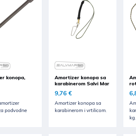
er konopa,
Amortizer konopa sa
Am
karabinerom Salvi Mar
ro
9,76 €
6,
mortizer
Amortizer konopa sa
Amo
za podvodne
karabinerom i vrtilicom.
ka
kg.