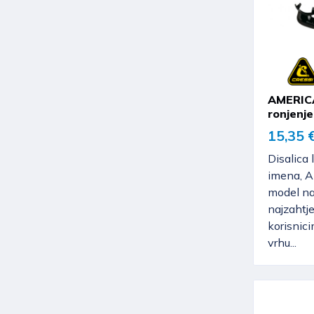
AMERICA
ronjenje
15,35 
Disalica
imena, 
model na
najzahtj
korisnici
vrhu...