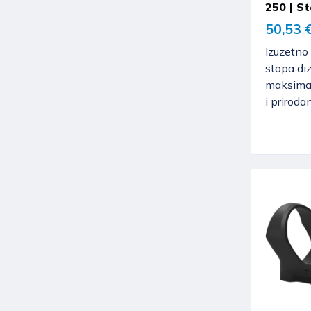
250 | S
50,53 
Izuzetno
stopa di
maksimal
i priroda