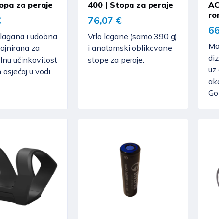
topa za peraje
400 | Stopa za peraje
AC
ro
€
76,07 €
66
 lagana i udobna
Vrlo lagane (samo 390 g)
Mas
zajnirana za
i anatomski oblikovane
di
nu učinkovitost
stope za peraje.
uz
n osjećaj u vodi.
ak
Go