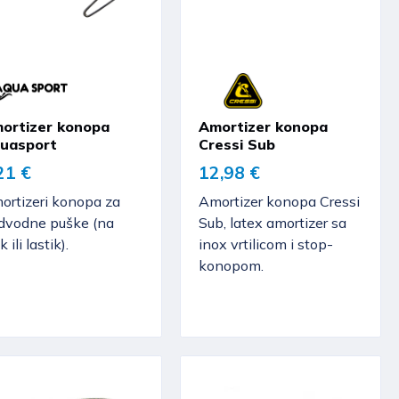
ortizer konopa
Amortizer konopa
uasport
Cressi Sub
21 €
12,98 €
ortizeri konopa za
Amortizer konopa Cressi
dvodne puške (na
Sub, latex amortizer sa
k ili lastik).
inox vrtilicom i stop-
konopom.