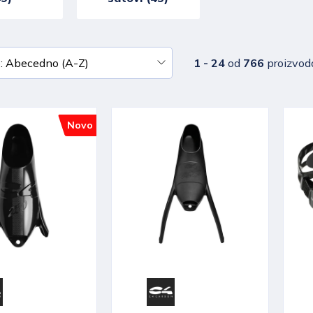
1 - 24
od
766
proizvod
Novo