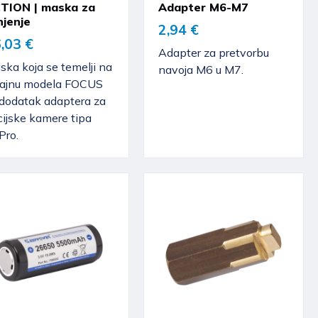
TION | maska za
Adapter M6-M7
njenje
2,94 €
,03 €
Adapter za pretvorbu
ka koja se temelji na
navoja M6 u M7.
zajnu modela FOCUS
 dodatak adaptera za
cijske kamere tipa
Pro.