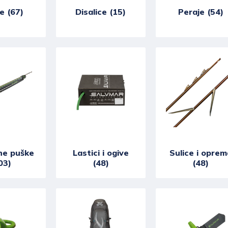
e (67)
Disalice (15)
Peraje (54)
ne puške
Lastici i ogive
Sulice i oprem
03)
(48)
(48)