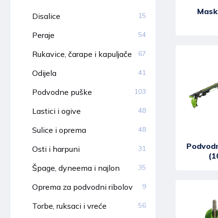
Mask
Disalice
15
Peraje
54
Rukavice, čarape i kapuljače
67
Odijela
41
Podvodne puške
103
Lastici i ogive
48
Sulice i oprema
48
Podvod
Osti i harpuni
31
(1
Špage, dyneema i najlon
35
Oprema za podvodni ribolov
9
Torbe, ruksaci i vreće
56