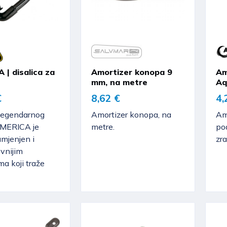
 | disalica za
Amortizer konopa 9
Am
mm, na metre
Aq
€
8,62 €
4,
 legendarnog
Amortizer konopa, na
Am
AMERICA je
metre.
po
mjenjen i
zra
evnijim
ma koji traže