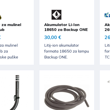
 za mulinel
Akumulator Li-Ion
Ak
sub
18650 za Backup ONE
26
€
30,00 €
26
za mulinel
Litij-ion akumulator
Lit
ub za
formata 18650 za lampu
fo
ske puške
Backup ONE.
TC