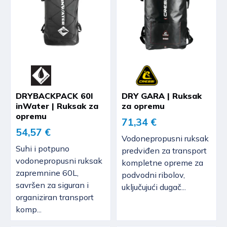
DRYBACKPACK 60l
DRY GARA | Ruksak
inWater | Ruksak za
za opremu
opremu
71,34 €
54,57 €
Vodonepropusni ruksak
Suhi i potpuno
predviđen za transport
vodonepropusni ruksak
kompletne opreme za
zapremnine 60L,
podvodni ribolov,
savršen za siguran i
uključujući dugač...
organiziran transport
komp...