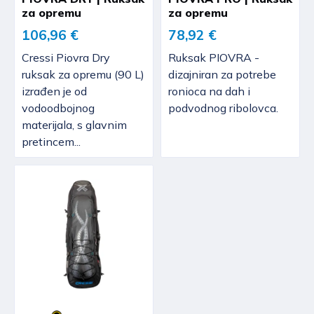
za opremu
za opremu
106,96 €
78,92 €
Cressi Piovra Dry
Ruksak PIOVRA -
ruksak za opremu (90 L)
dizajniran za potrebe
izrađen je od
ronioca na dah i
vodoodbojnog
podvodnog ribolovca.
materijala, s glavnim
pretincem...