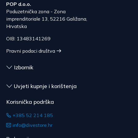
POP d.o.o.
Poduzetnička zona - Zona
imprenditoriale 13, 52216 Galižana,
Hrvatska
OIB: 13483141269
Pravni podaci društva
Izbornik
Uvjeti kupnje i korištenja
Korisnička podrška
+385 52 214 185
info@divestore.hr