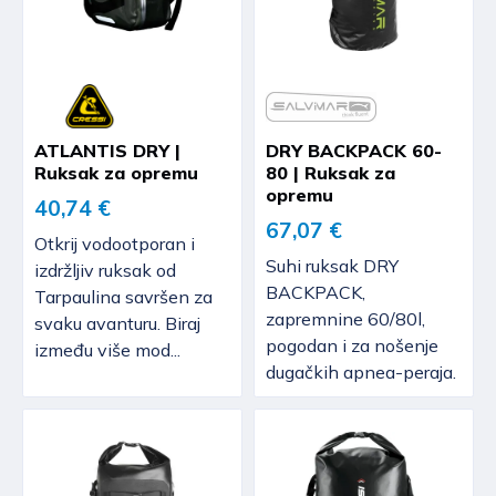
ATLANTIS DRY |
DRY BACKPACK 60-
Ruksak za opremu
80 | Ruksak za
opremu
40,74 €
67,07 €
Otkrij vodootporan i
Suhi ruksak DRY
izdržljiv ruksak od
BACKPACK,
Tarpaulina savršen za
zapremnine 60/80l,
svaku avanturu. Biraj
pogodan i za nošenje
između više mod...
dugačkih apnea-peraja.