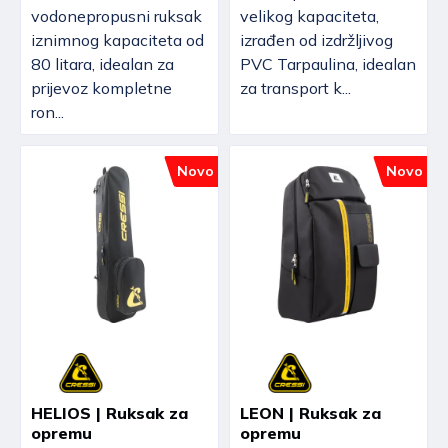
vodonepropusni ruksak
velikog kapaciteta,
iznimnog kapaciteta od
izrađen od izdržljivog
80 litara, idealan za
PVC Tarpaulina, idealan
prijevoz kompletne
za transport k...
ron...
Novo
Novo
HELIOS | Ruksak za
LEON | Ruksak za
opremu
opremu