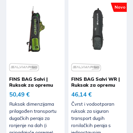
Novo
FINS BAG Salvi |
FINS BAG Salvi WR |
Ruksak za opremu
Ruksak za opremu
50,49 €
46,14 €
Ruksak dimenzijama
Čvrst i vodootporan
prilagođen transportu
ruksak za siguran
dugačkih peraja za
transport dugih
ronjenje na dah (i
ronilačkih peraja s
pripadajuće opreme).
jednostavnim