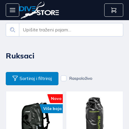
Ruksaci
Sortiraj i filtriraj
Raspoloživo
Novo
Više boja