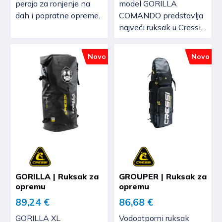
peraja za ronjenje na
model GORILLA
dah i popratne opreme.
COMANDO predstavlja
najveći ruksak u Cressi...
Novo
Novo
GORILLA | Ruksak za
GROUPER | Ruksak za
opremu
opremu
89,24 €
86,68 €
GORILLA XL
Vodootporni ruksak