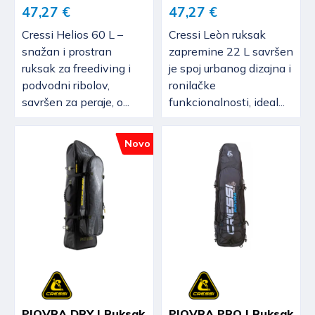
47,27 €
47,27 €
Cressi Helios 60 L –
Cressi Leòn ruksak
snažan i prostran
zapremine 22 L savršen
ruksak za freediving i
je spoj urbanog dizajna i
podvodni ribolov,
ronilačke
savršen za peraje, o...
funkcionalnosti, ideal...
Novo
PIOVRA DRY | Ruksak
PIOVRA PRO | Ruksak