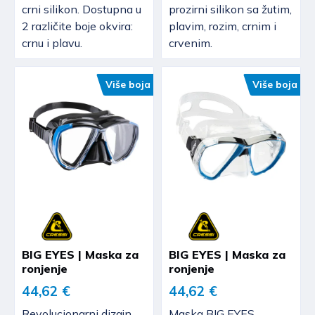
crni silikon. Dostupna u
prozirni silikon sa žutim,
2 različite boje okvira:
plavim, rozim, crnim i
crnu i plavu.
crvenim.
Više boja
Više boja
BIG EYES | Maska za
BIG EYES | Maska za
ronjenje
ronjenje
44,62 €
44,62 €
Revolucionarni dizajn,
Maska BIG EYES,