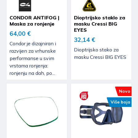
CONDOR ANTIFOG |
Dioptrijsko staklo za
Maska za ronjenje
masku Cressi BIG
EYES
64,00 €
32,14 €
Condor je dizajniran i
Dioptrijsko stako za
razvijen za vrhunske
masku Cressi BIG EYES
performanse u svim
vrstama ronjenja:
ronjenju na dah, po...
Novo
Više boja