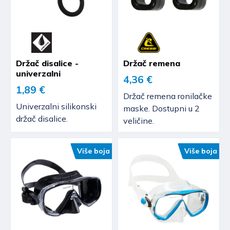
Držač disalice -
Držač remena
univerzalni
4,36 €
1,89 €
Držač remena ronilačke
Univerzalni silikonski
maske. Dostupni u 2
držač disalice.
veličine.
Više boja
Više boja