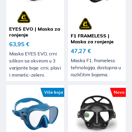
EYES EVO | Maska za
ronjenje
F1 FRAMELESS |
Maska za ronjenje
63,95 €
47,27 €
Maska EYES EVO, crni
Maska F1, frameless
silikon sa okvirom u 3
tehnologija, dostupna u
varijante boje: crni, plavi
različitim bojama.
i mimetic-zeleni.
Više boja
Novo