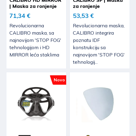
CALIBRO HD MIRROR
CALIBRO SF | Maska
| Maska za ronjenje
za ronjenje
71,34 €
53,53 €
Revolucionarna
Revolucionarna maska,
CALIBRO maska, sa
CALIBRO integrira
najnovijom 'STOP FOG'
poznatu IDF
tehnologijom i HD
konstrukciju sa
MIRROR leća staklima
najnovijom 'STOP FOG'
tehnologij...
Novo