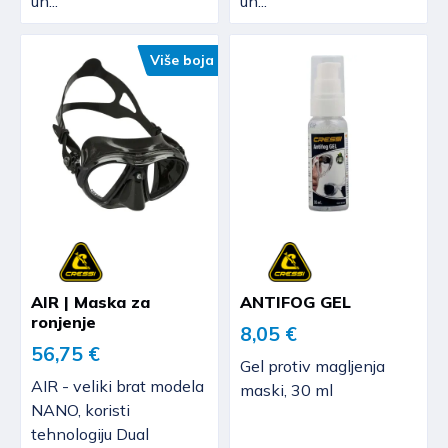
un...
un...
Više boja
AIR | Maska za
ANTIFOG GEL
ronjenje
8,05 €
56,75 €
Gel protiv magljenja
AIR - veliki brat modela
maski, 30 ml
NANO, koristi
tehnologiju Dual