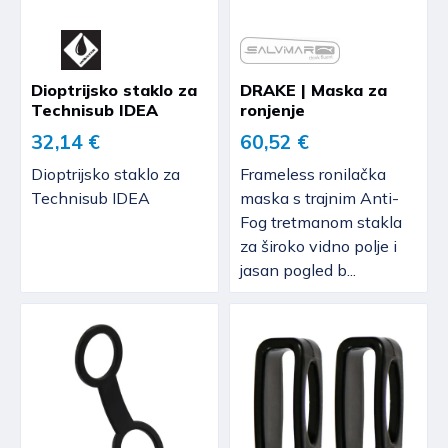
Dioptrijsko staklo za
DRAKE | Maska za
Technisub IDEA
ronjenje
32,14 €
60,52 €
Dioptrijsko staklo za
Frameless ronilačka
Technisub IDEA
maska s trajnim Anti-
Fog tretmanom stakla
za široko vidno polje i
jasan pogled b...