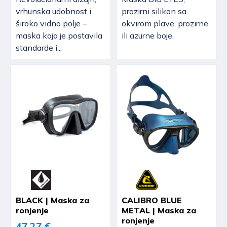
vrhunska udobnost i
prozirni silikon sa
široko vidno polje –
okvirom plave, prozirne
maska koja je postavila
ili azurne boje.
standarde i...
BLACK | Maska za
CALIBRO BLUE
ronjenje
METAL | Maska za
ronjenje
47,27 €