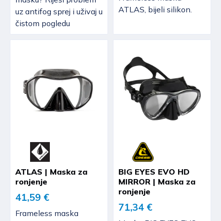
ATLAS, bijeli silikon.
uz antifog sprej i uživaj u
čistom pogledu
ATLAS | Maska za
BIG EYES EVO HD
ronjenje
MIRROR | Maska za
ronjenje
41,59 €
71,34 €
Frameless maska