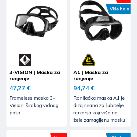
Više boja
3-VISION | Maska za
A1 | Maska za
ronjenje
ronjenje
47,27 €
94,74 €
Frameless maska 3-
Ronilačka maska ​​A1 je ​​
Vision, širokog vidnog
dizajnirana za ljubitelje
polja
ronjenja koji više ne
žele zamagljenu masku