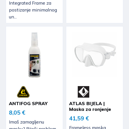
Integrated Frame za
postizanje minimalnog
un...
ANTIFOG SPRAY
ATLAS BIJELA |
Maska za ronjenje
8,05 €
41,59 €
Imaš zamagljenu
Frameless maska
masku? Riješi problem