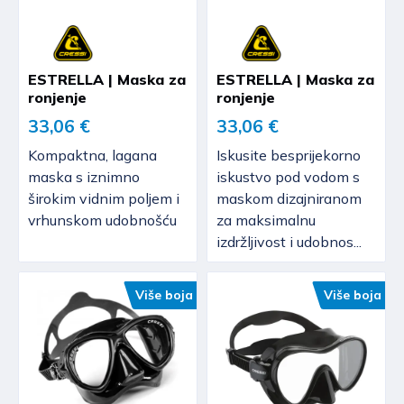
ESTRELLA | Maska za
ESTRELLA | Maska za
ronjenje
ronjenje
33,06 €
33,06 €
Kompaktna, lagana
Iskusite besprijekorno
maska s iznimno
iskustvo pod vodom s
širokim vidnim poljem i
maskom dizajniranom
vrhunskom udobnošću
za maksimalnu
izdržljivost i udobnos...
Više boja
Više boja