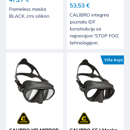
53,53 €
Frameless maska
CALIBRO integrira
BLACK, crni silikon
poznatu IDF
konstrukciju sa
najnovijom 'STOP FOG'
tehnologijom.
Više boja