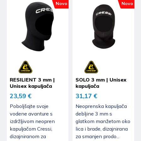
Novo
Novo
RESILIENT 3 mm |
SOLO 3 mm | Unisex
Unisex kapuljača
kapuljača
23,59 €
31,17 €
Poboljšajte svoje
Neoprenska kapuljača
vodene avanture s
debljine 3 mm s
izdržljivom neopren
glatkom manžetom oko
kapuljačom Cressi,
lica i brade, dizajnirana
dizajniranom za
za smanjen prodo...