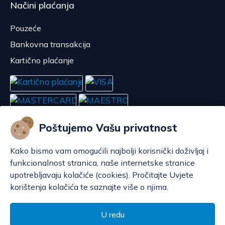
Načini plaćanja
Pouzeće
Bankovna transakcija
Kartično plaćanje
Poštujemo Vašu privatnost
Kako bismo vam omogućili najbolji korisnički doživljaj i
funkcionalnost stranica, naše internetske stranice
upotrebljavaju kolačiće (cookies). Pročitajte Uvjete
korištenja kolačića te saznajte više o njima.
Konfiguriraj kolačiće
© POP d.o.o. 2008. - 2026.
U redu