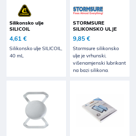
Silikonsko ulje
STORMSURE
SILICOIL
SILIKONSKO ULJE
4,61 €
9,85 €
Silikonsko ulje SILICOIL,
Stormsure silikonsko
40 mL
ulje je vrhunski,
višenamjenski lubrikant
na bazi silikona.