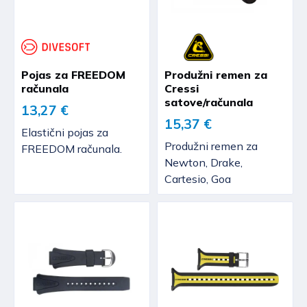
Pojas za FREEDOM
Produžni remen za
računala
Cressi
satove/računala
13,27 €
15,37 €
Elastični pojas za
Produžni remen za
FREEDOM računala.
Newton, Drake,
Cartesio, Goa