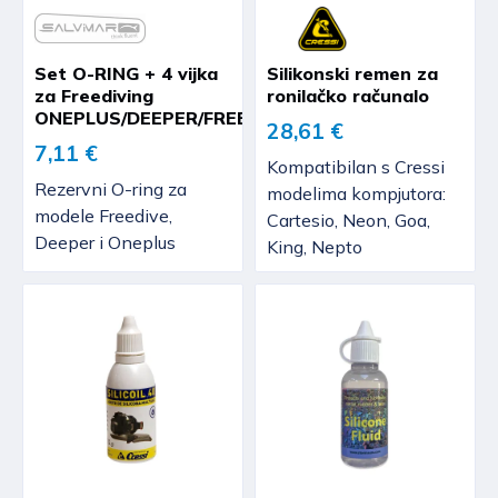
Set O-RING + 4 vijka
Silikonski remen za
za Freediving
ronilačko računalo
ONEPLUS/DEEPER/FREEDIVE
28,61 €
7,11 €
Kompatibilan s Cressi
Rezervni O-ring za
modelima kompjutora:
modele Freedive,
Cartesio, Neon, Goa,
Deeper i Oneplus
King, Nepto