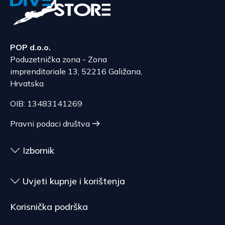
POP d.o.o.
Poduzetnička zona - Zona
imprenditoriale 13, 52216 Galižana,
Hrvatska
OIB: 13483141269
Pravni podaci društva
Izbornik
Uvjeti kupnje i korištenja
Korisnička podrška