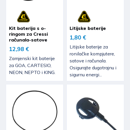
Kit baterija s o-
Litijske baterije
ringom za Cressi
1,80 €
računala-satove
Litijske baterije za
12,98 €
ronilačke kompjutere,
Zamjenski kit baterije
satove i računala.
za GOA, CARTESIO,
Osigurajte dugotrajnu i
NEON, NEPTO i KING.
sigurnu energi...