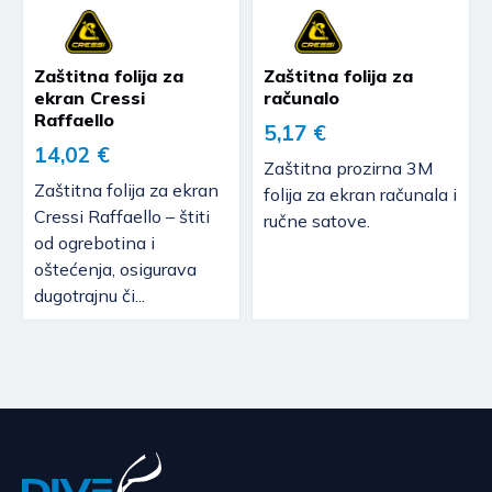
Zaštitna folija za
Zaštitna folija za
ekran Cressi
računalo
Raffaello
5,17 €
14,02 €
Zaštitna prozirna 3M
Zaštitna folija za ekran
folija za ekran računala i
Cressi Raffaello – štiti
ručne satove.
od ogrebotina i
oštećenja, osigurava
dugotrajnu či...