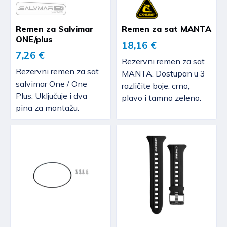
Remen za Salvimar
Remen za sat MANTA
ONE/plus
18,16 €
7,26 €
Rezervni remen za sat
Rezervni remen za sat
MANTA. Dostupan u 3
salvimar One / One
različite boje: crno,
Plus. Uključuje i dva
plavo i tamno zeleno.
pina za montažu.