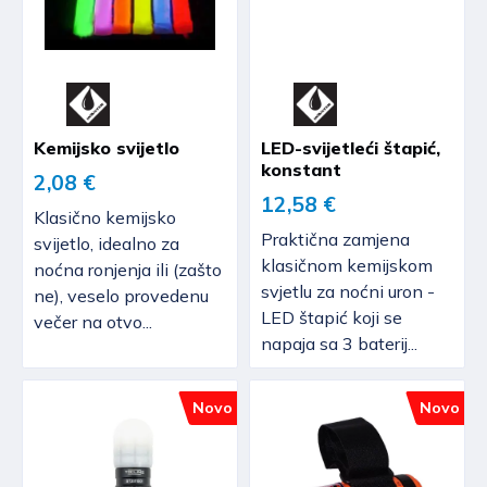
Kemijsko svijetlo
LED-svijetleći štapić,
konstant
2,08 €
12,58 €
Klasično kemijsko
Praktična zamjena
svijetlo, idealno za
klasičnom kemijskom
noćna ronjenja ili (zašto
svjetlu za noćni uron -
ne), veselo provedenu
LED štapić koji se
večer na otvo...
napaja sa 3 baterij...
Novo
Novo