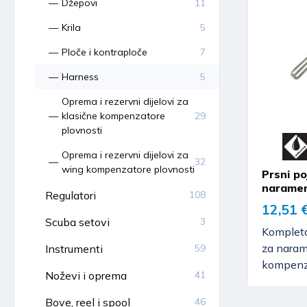
Džepovi
11
Krila
5
Ploče i kontraploče
7
Harness
5
Oprema i rezervni dijelovi za
klasične kompenzatore
29
plovnosti
Oprema i rezervni dijelovi za
32
wing kompenzatore plovnosti
Prsni po
naramen
Regulatori
108
12,51 
Scuba setovi
3
Kompleta
za nara
Instrumenti
59
kompenza
Noževi i oprema
41
Bove, reel i spool
46