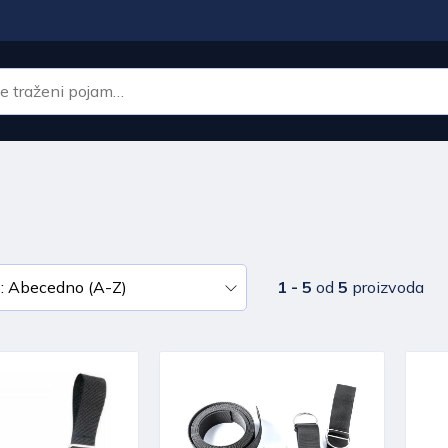
1 - 5
od
5
proizvoda