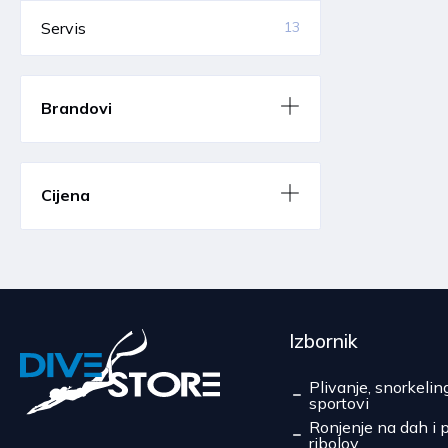
Servis
13
Brandovi
Cijena
Izbornik
Plivanje, snorkelin
sportovi
Ronjenje na dah i 
ribolov