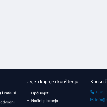
Uvjeti kupnje i korištenja
Korisni
+385 
g i vodeni
Opći uvjeti
info@d
Načini plaćanja
podvodni