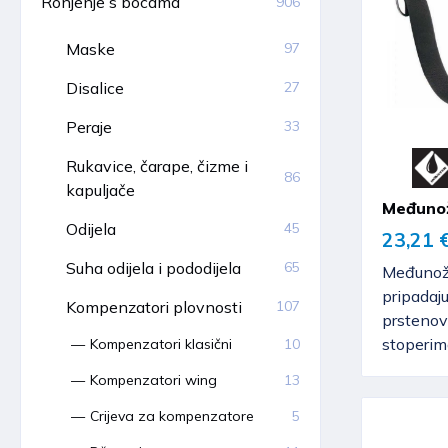
Ronjenje s bocama
906
Maske
97
Disalice
27
Peraje
33
Rukavice, čarape, čizme i
86
kapuljače
Međunož
Odijela
45
23,21 
Suha odijela i pododijela
65
Međunožn
pripadaj
Kompenzatori plovnosti
107
prstenov
stoperim
Kompenzatori klasični
10
Kompenzatori wing
13
Crijeva za kompenzatore
5