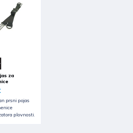
jas za
ice
€
n prsni pojas
menice
tora plovnosti.