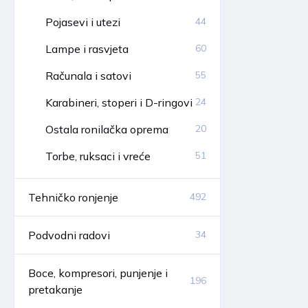
Pojasevi i utezi
44
Lampe i rasvjeta
60
Računala i satovi
55
Karabineri, stoperi i D-ringovi
24
Ostala ronilačka oprema
20
Torbe, ruksaci i vreće
51
Tehničko ronjenje
492
Podvodni radovi
34
Boce, kompresori, punjenje i
196
pretakanje