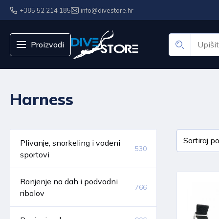
+385 52 214 185
info@divestore.hr
Proizvodi
Harness
Plivanje, snorkeling i vodeni
530
sportovi
Ronjenje na dah i podvodni
766
ribolov