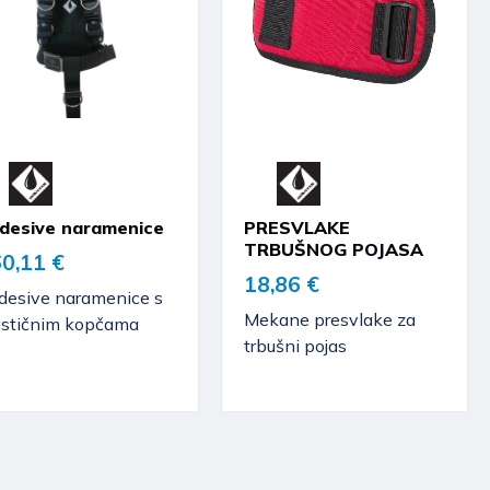
desive naramenice
PRESVLAKE
TRBUŠNOG POJASA
0,11 €
18,86 €
desive naramenice s
Mekane presvlake za
astičnim kopčama
trbušni pojas