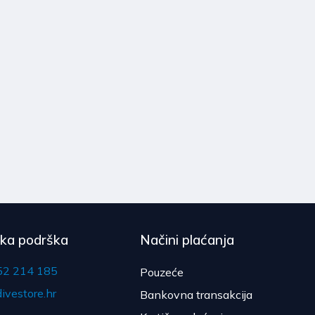
čka podrška
Načini plaćanja
52 214 185
Pouzeće
ivestore.hr
Bankovna transakcija