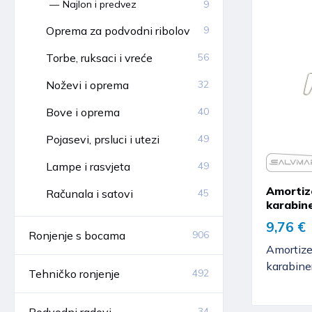
Najlon i predvez
9
Oprema za podvodni ribolov
9
Torbe, ruksaci i vreće
56
Noževi i oprema
32
Bove i oprema
40
Pojasevi, prsluci i utezi
49
Lampe i rasvjeta
49
Amortiz
Računala i satovi
45
karabin
9,76 €
Ronjenje s bocama
906
Amortize
karabiner
Tehničko ronjenje
492
Podvodni radovi
34