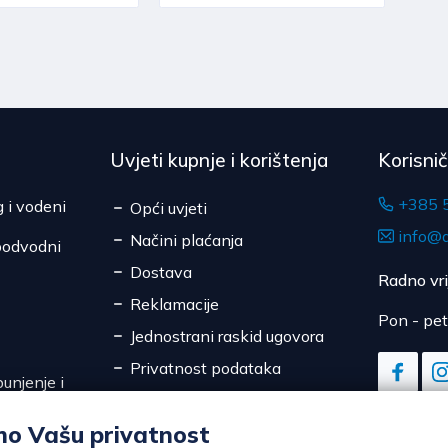
Uvjeti kupnje i korištenja
Korisni
+385 
g i vodeni
Opći uvjeti
info@d
Načini plaćanja
podvodni
Dostava
Radno vr
Reklamacije
Pon - pet
Jednostrani raskid ugovora
Privatnost podataka
unjenje i
Sigurnost online plaćanja
mo Vašu privatnost
Kolačići