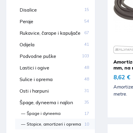
Disalice
15
Peraje
54
Rukavice, čarape i kapuljače
67
Odijela
41
Podvodne puške
103
Amortiz
mm, na 
Lastici i ogive
48
8,62 €
Sulice i oprema
48
Amortize
Osti i harpuni
31
metre.
Špage, dyneema i najlon
35
Špage i dyneema
17
Stopice, amortizeri i oprema
10