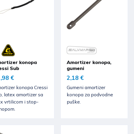
ortizer konopa
Amortizer konopa,
essi Sub
gumeni
,98 €
2,18 €
ortizer konopa Cressi
Gumeni amortizer
, latex amortizer sa
konopa za podvodne
x vrtilicom i stop-
puške.
nopom.