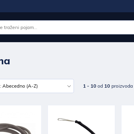
ema
1 - 10
od
10
proizvoda