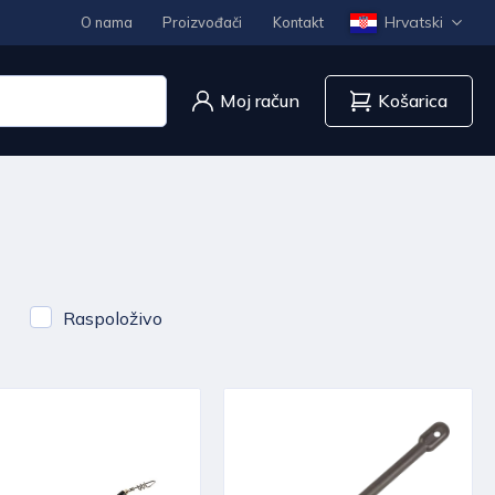
Hrvatski
O nama
Proizvođači
Kontakt
Moj račun
Košarica
Raspoloživo