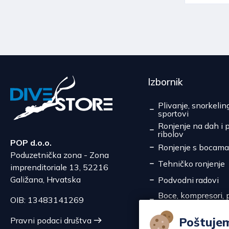
Izbornik
Plivanje, snorkelin
sportovi
Ronjenje na dah i 
ribolov
POP d.o.o.
Ronjenje s bocama
Poduzetnička zona - Zona
Tehničko ronjenje
imprenditoriale 13, 52216
Galižana, Hrvatska
Podvodni radovi
Boce, kompresori, p
OIB: 13483141269
pretakanje
Servis
Poštuje
Pravni podaci društva