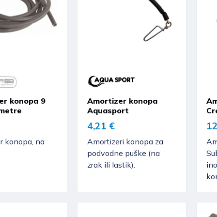
er konopa 9
Amortizer konopa
Am
metre
Aquasport
Cr
4,21 €
12
r konopa, na
Amortizeri konopa za
Am
podvodne puške (na
Sub
zrak ili lastik).
ino
ko