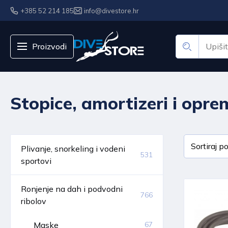
+385 52 214 185
info@divestore.hr
Proizvodi
Stopice, amortizeri i opr
Plivanje, snorkeling i vodeni
531
sportovi
Ronjenje na dah i podvodni
766
ribolov
Maske
67