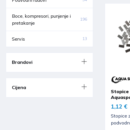
Boce, kompresori, punjenje i
196
pretakanje
Servis
13
Brandovi
Cijena
Stopice 
Aquasp
1,12 €
Stopice 
podvodn