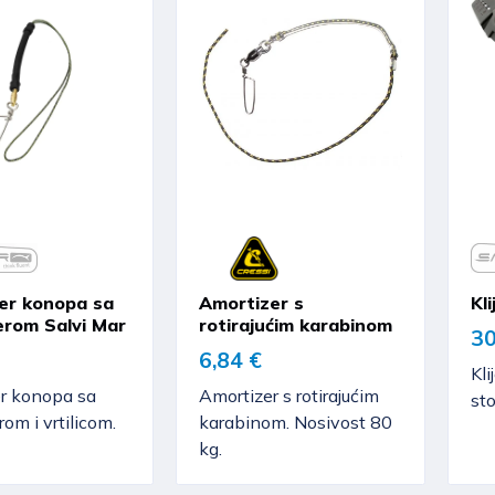
er konopa sa
Amortizer s
Kl
erom Salvi Mar
rotirajućim karabinom
30
6,84 €
Kli
r konopa sa
Amortizer s rotirajućim
sto
om i vrtilicom.
karabinom. Nosivost 80
kg.