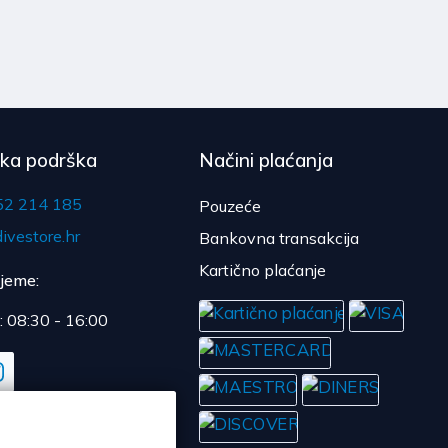
čka podrška
Načini plaćanja
52 214 185
Pouzeće
ivestore.hr
Bankovna transakcija
Kartično plaćanje
ijeme:
: 08:30 - 16:00