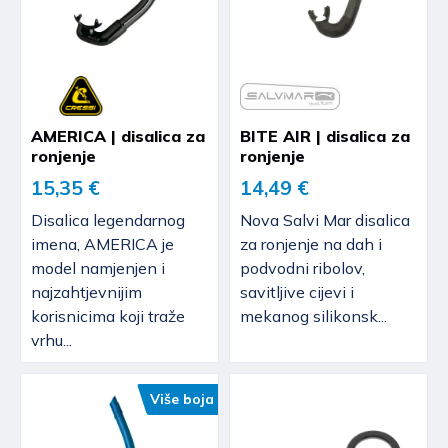
AMERICA | disalica za
BITE AIR | disalica za
ronjenje
ronjenje
15,35 €
14,49 €
Disalica legendarnog
Nova Salvi Mar disalica
imena, AMERICA je
za ronjenje na dah i
model namjenjen i
podvodni ribolov,
najzahtjevnijim
savitljive cijevi i
korisnicima koji traže
mekanog silikonsk...
vrhu...
Više boja