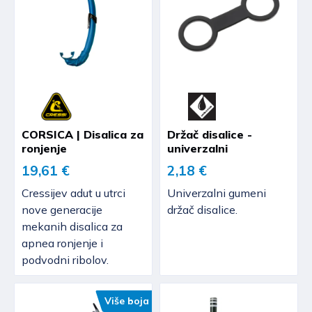
CORSICA | Disalica za
Držač disalice -
ronjenje
univerzalni
19,61 €
2,18 €
Cressijev adut u utrci
Univerzalni gumeni
nove generacije
držač disalice.
mekanih disalica za
apnea ronjenje i
podvodni ribolov.
Više boja