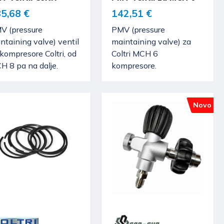
5,68 €
142,51 €
V (pressure
PMV (pressure
taining valve) ventil
maintaining valve) za
kompresore Coltri, od
Coltri MCH 6
H 8 pa na dalje.
kompresore.
Novo