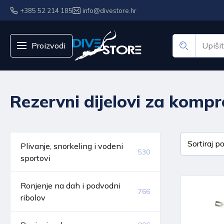
+385 52 214 185
info@divestore.hr
Proizvodi
Rezervni dijelovi za kompr
Plivanje, snorkeling i vodeni
530
sportovi
Ronjenje na dah i podvodni
766
ribolov