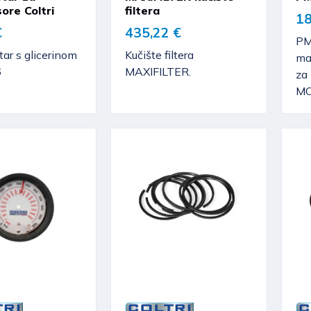
ore Coltri
filtera
18
€
435,22 €
PM
r s glicerinom
Kučište filtera
man
6
MAXIFILTER.
za 
MC