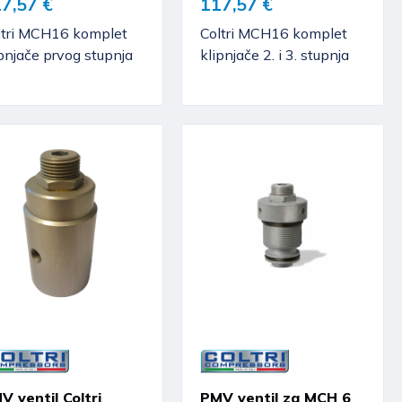
7,57 €
117,57 €
ltri MCH16 komplet
Coltri MCH16 komplet
pnjače prvog stupnja
klipnjače 2. i 3. stupnja
V ventil Coltri
PMV ventil za MCH 6