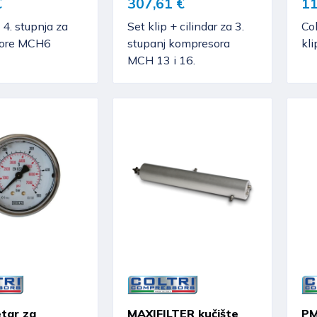
€
307,61 €
11
l 4. stupnja za
Set klip + cilindar za 3.
Co
ore MCH6
stupanj kompresora
kli
MCH 13 i 16.
tar za
MAXIFILTER kučište
PM