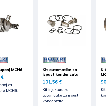
stupanj MCH6
Kit automatike za
Ki
ispust kondenzata
M
 €
101,56 €
90
upanj za
Kit injektora za
Kit
ore MCH6.
automatiku za ispust
ko
kondenzata.