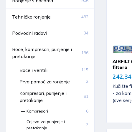
Ronjenje s bocama
906
Tehničko ronjenje
492
Podvodni radovi
34
Boce, kompresori, punjenje i
196
pretakanje
AIRFILT
filtera
Boce i ventili
115
242,34
Prva pomoć za ronjenje
2
Kučište f
- za ko
Kompresori, punjenje i
81
(sve serij
pretakanje
Kompresori
6
Crijeva za punjenje i
7
pretakanje