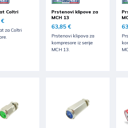
t Coltri
Prstenovi klipove za
Pr
MCH 13
MC
 €
63,85 €
63
t za Coltri
Prstenovi klipova za
Prs
re.
kompresore iz serije
kom
MCH 13.
MC