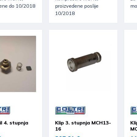
dene do 10/2018
proizvedene poslije
mo
10/2018
il 4. stupnja
Klip 3. stupnja MCH13-
Kl
16
MC