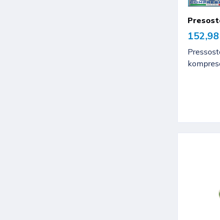
Presosta
152,98
Pressosta
kompreso