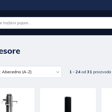
esore
1 - 24
od
31
proizvoda