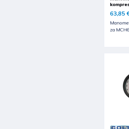
kompres
63,85 
Manometa
za MCH