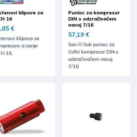
stenovi klipove za
Punioc za kompresor
H 16
DIN s odzračivačem
navoj 7/16
,85 €
57,19 €
tenovi klipova za
San O Sub punioc za
presore iz serije
Coltri kompresor DIN s
H 16.
odzračivačem navoj
7/16