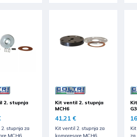
il 2. stupnja
Kit ventil 2. stupnja
Ki
MCH6
G3
€
41,21 €
16
l 2. stupnja za
Kit ventil 2. stupnja za
Kit
ore MCH6,
kompresore MCH6,
za 