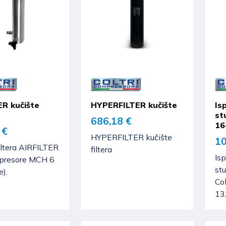
ER kučište
HYPERFILTER kučište
Isp
st
686,18 €
16
 €
HYPERFILTER kučište
10
iltera AIRFILTER
filtera
Isp
mpresore MCH 6
st
e).
Col
13,