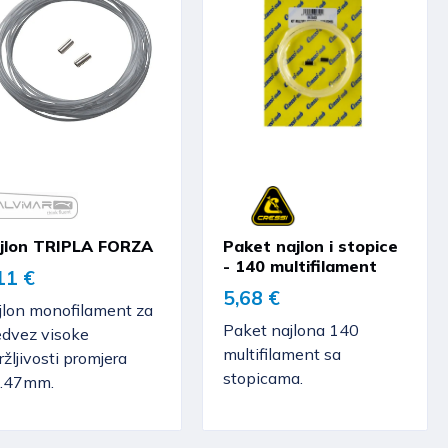
jlon TRIPLA FORZA
Paket najlon i stopice
- 140 multifilament
11 €
5,68 €
jlon monofilament za
Paket najlona 140
edvez visoke
multifilament sa
ržljivosti promjera
stopicama.
.47mm.