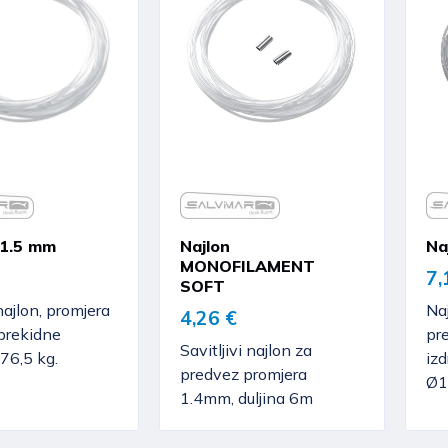
d1.5 mm
Najlon
Na
MONOFILAMENT
7,
SOFT
najlon, promjera
Na
4,26 €
prekidne
pr
Savitljivi najlon za
76,5 kg.
izd
predvez promjera
Ø1
1.4mm, duljina 6m