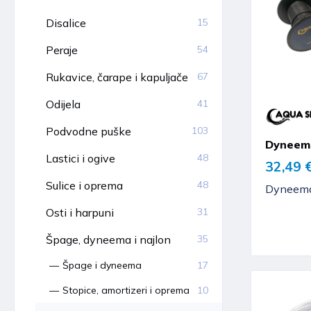
Disalice
15
Peraje
54
Rukavice, čarape i kapuljače
67
Odijela
41
Podvodne puške
103
Dyneema
Lastici i ogive
48
32,49 
Sulice i oprema
48
Dyneem
Osti i harpuni
31
Špage, dyneema i najlon
35
Špage i dyneema
17
Stopice, amortizeri i oprema
10