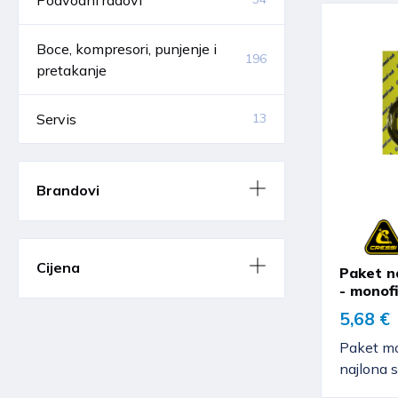
Boce, kompresori, punjenje i
196
pretakanje
Servis
13
Brandovi
Cijena
Paket na
- monof
5,68 €
Paket m
najlona 