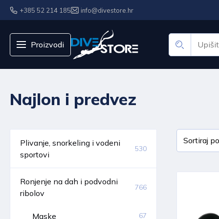
+385 52 214 185
info@divestore.hr
Proizvodi
Najlon i predvez
Plivanje, snorkeling i vodeni
530
sportovi
Ronjenje na dah i podvodni
766
ribolov
Maske
67