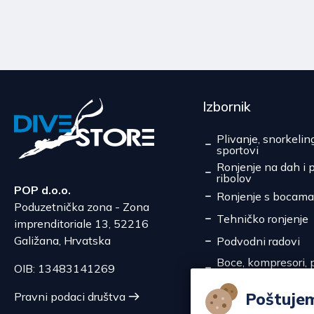
Izbornik
Plivanje, snorkelin
sportovi
Ronjenje na dah i 
ribolov
POP d.o.o.
Ronjenje s bocama
Poduzetnička zona - Zona
Tehničko ronjenje
imprenditoriale 13, 52216
Galižana, Hrvatska
Podvodni radovi
Boce, kompresori, p
OIB: 13483141269
pretakanje
Servis
Poštuje
Pravni podaci društva