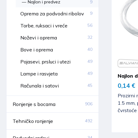
Najlon i predvez
9
Oprema za podvodni ribolov
9
Torbe, ruksaci i vreće
56
Noževi i oprema
32
Bove i oprema
40
Pojasevi, prsluci i utezi
49
Lampe i rasvjeta
49
Najlon 
0,14 €
Računala i satovi
45
Prozirni 
1.5 mm, 
Ronjenje s bocama
906
čvrstoće 
Tehničko ronjenje
492
Podvodni radovi
34