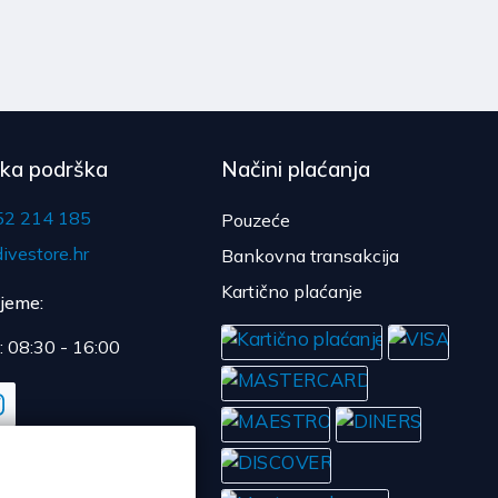
čka podrška
Načini plaćanja
52 214 185
Pouzeće
ivestore.hr
Bankovna transakcija
Kartično plaćanje
ijeme:
: 08:30 - 16:00