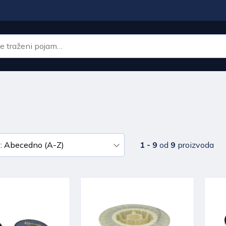
1 - 9
od
9
proizvoda