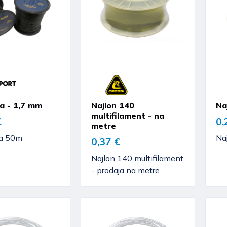
 - 1,7 mm
Najlon 140
Na
multifilament - na
€
0,
metre
a 50m
Naj
0,37 €
Najlon 140 multifilament
- prodaja na metre.