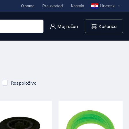
Hrvatski
O nama
Proizvođači
Kontakt
Moj račun
Košarica
Raspoloživo