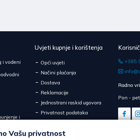
Uvjeti kupnje i korištenja
Korisni
+385 
g i vodeni
Opći uvjeti
info@d
Načini plaćanja
podvodni
Dostava
Radno vr
Reklamacije
Pon - pet
Jednostrani raskid ugovora
Privatnost podataka
unjenje i
Sigurnost online plaćanja
mo Vašu privatnost
Kolačići