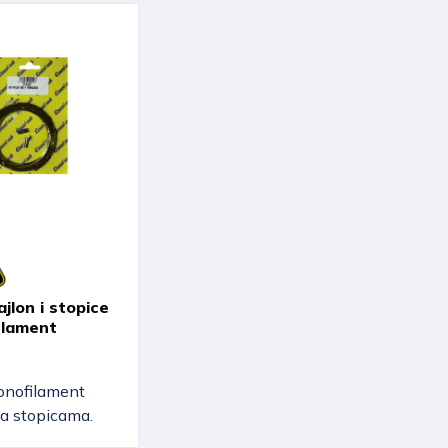
jlon i stopice
ilament
onofilament
sa stopicama.