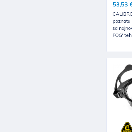
53,53 
CALIBRO 
poznatu 
sa najno
FOG' teh