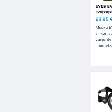
EYES EV
ronjenje
63,95 
Maska EY
silikon s
varijante 
i mimetic