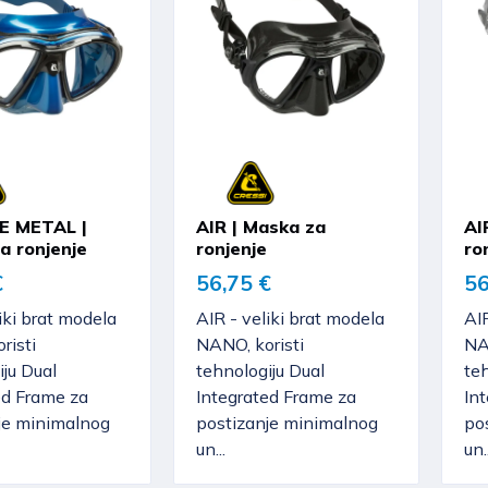
E METAL |
AIR | Maska za
AI
a ronjenje
ronjenje
ro
€
56,75 €
56
iki brat modela
AIR - veliki brat modela
AIR
risti
NANO, koristi
NA
iju Dual
tehnologiju Dual
teh
ed Frame za
Integrated Frame za
In
je minimalnog
postizanje minimalnog
po
un...
un..