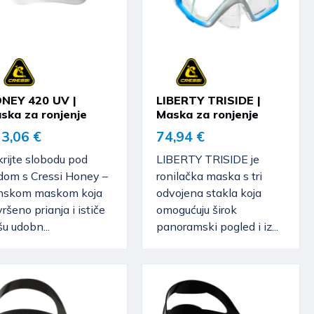
NEY 420 UV |
LIBERTY TRISIDE |
ska za ronjenje
Maska za ronjenje
3,06 €
74,94 €
rijte slobodu pod
LIBERTY TRISIDE je
dom s Cressi Honey –
ronilačka maska s tri
nskom maskom koja
odvojena stakla koja
ršeno prianja i ističe
omogućuju širok
u udobn...
panoramski pogled i iz...