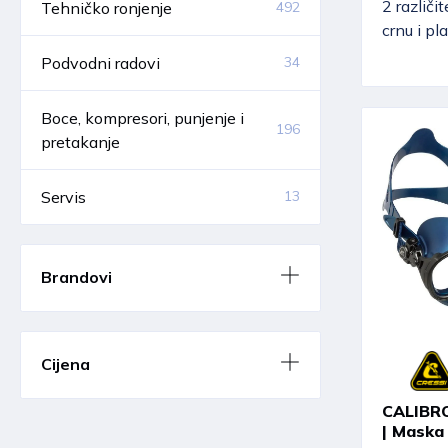
2 različit
Tehničko ronjenje
492
crnu i pl
Podvodni radovi
34
Boce, kompresori, punjenje i
196
pretakanje
Servis
13
Brandovi
Cijena
CALIBR
| Maska 