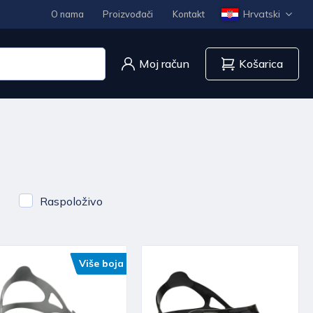
Hrvatski
O nama
Proizvođači
Kontakt
Moj račun
Košarica
Raspoloživo
Više boja