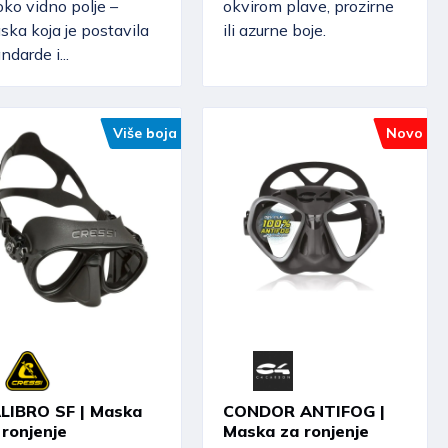
oko vidno polje –
okvirom plave, prozirne
ka koja je postavila
ili azurne boje.
ndarde i...
Više boja
Novo
LIBRO SF | Maska
CONDOR ANTIFOG |
 ronjenje
Maska za ronjenje