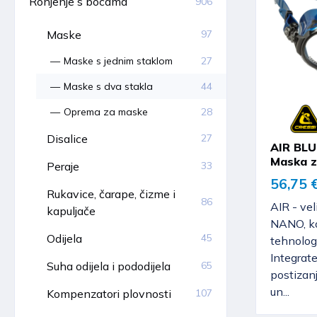
Ronjenje s bocama
906
Maske
97
Maske s jednim staklom
27
Maske s dva stakla
44
Oprema za maske
28
Disalice
27
AIR BLU
Maska z
Peraje
33
56,75 
Rukavice, čarape, čizme i
86
AIR - vel
kapuljače
NANO, ko
Odijela
45
tehnolog
Integrat
Suha odijela i pododijela
65
postizan
un...
Kompenzatori plovnosti
107