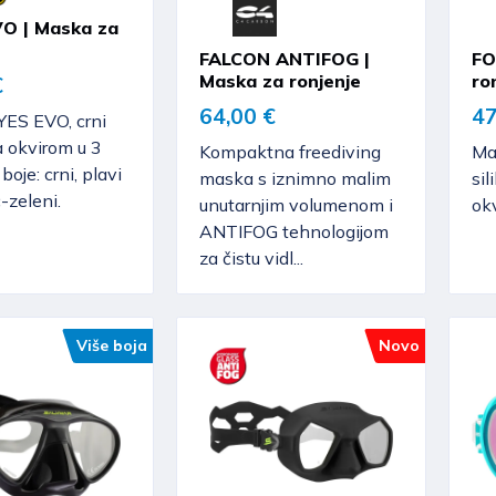
O | Maska za
FALCON ANTIFOG |
FO
Maska za ronjenje
ro
€
64,00 €
47
ES EVO, crni
a okvirom u 3
Kompaktna freediving
Ma
boje: crni, plavi
maska s iznimno malim
sil
-zeleni.
unutarnjim volumenom i
okv
ANTIFOG tehnologijom
za čistu vidl...
Više boja
Novo