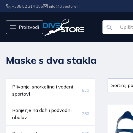
+385 52 214 185
info@divestore.hr
Proizvodi
Maske s dva stakla
Plivanje, snorkeling i vodeni
530
sportovi
Ronjenje na dah i podvodni
766
ribolov