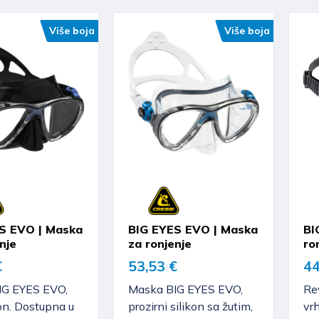
Više boja
Više boja
S EVO | Maska
BIG EYES EVO | Maska
BI
nje
za ronjenje
ro
€
53,53 €
44
IG EYES EVO,
Maska BIG EYES EVO,
Rev
kon. Dostupna u
prozirni silikon sa žutim,
vr