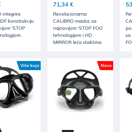
€
71,34 €
53
integrira
Revolucionarna
Re
IDF konstrukciju
CALIBRO maska, sa
CA
vijom 'STOP
najnovijom 'STOP FOG'
poz
nologijom.
tehnologijom i HD
sa
MIRROR leća staklima
FOG
Više boja
Novo