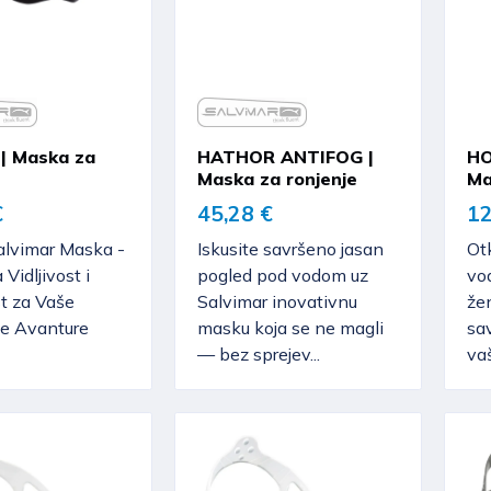
| Maska za
HATHOR ANTIFOG |
HO
Maska za ronjenje
Ma
€
45,28 €
12
alvimar Maska -
Iskusite savršeno jasan
Otk
Vidljivost i
pogled pod vodom uz
vo
t za Vaše
Salvimar inovativnu
že
e Avanture
masku koja se ne magli
sav
— bez sprejev...
vaš