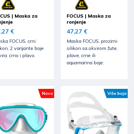
CUS | Maska za
FOCUS | Maska za
njenje
ronjenje
,27 €
47,27 €
ska FOCUS, crni
Maska FOCUS, prozirni
ikon, 2 varijante boje
silikon sa okvirom žute,
ira: crno i plavo.
plave, crne ili
aquamarina boje.
Novo
Više boja