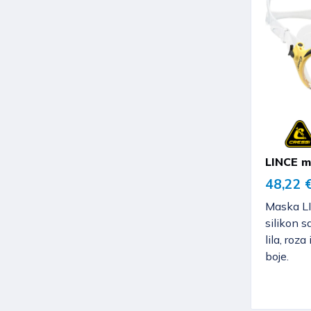
LINCE 
48,22 
Maska LI
silikon s
lila, roza
boje.