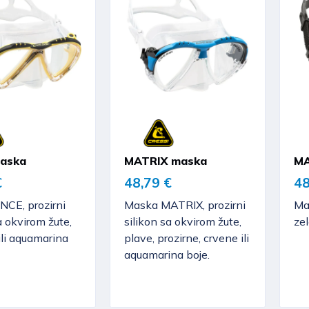
maska
MATRIX maska
MA
€
48,79 €
48
NCE, prozirni
Maska MATRIX, prozirni
Mas
a okvirom žute,
silikon sa okvirom žute,
zel
 ili aquamarina
plave, prozirne, crvene ili
aquamarina boje.