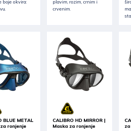
e boje okvira:
plavim, rozim, crnim i
šir
avu.
crvenim.
mas
sta
O BLUE METAL
CALIBRO HD MIRROR |
CA
za ronjenje
Maska za ronjenje
za