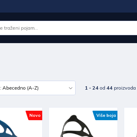
1 - 24
od
44
proizvoda
Novo
Više boja