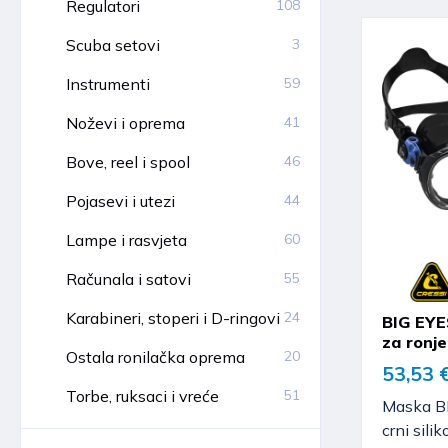
Regulatori
108
Scuba setovi
3
Instrumenti
59
Noževi i oprema
41
Bove, reel i spool
46
Pojasevi i utezi
44
Lampe i rasvjeta
60
Računala i satovi
55
Karabineri, stoperi i D-ringovi
24
BIG EYE
za ronje
Ostala ronilačka oprema
20
53,53 
Torbe, ruksaci i vreće
51
Maska B
crni sili