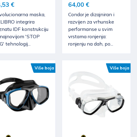
,53 €
64,00 €
volucionarna maska,
Condor je dizajniran i
LIBRO integrira
razvijen za vrhunske
natu IDF konstrukciju
performanse u svim
 najnovijom 'STOP
vrstama ronjenja:
' tehnologij...
ronjenju na dah, po...
Više boja
Više boja