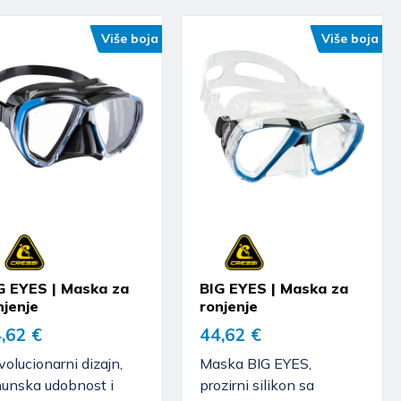
Više boja
Više boja
G EYES | Maska za
BIG EYES | Maska za
njenje
ronjenje
,62 €
44,62 €
olucionarni dizajn,
Maska BIG EYES,
hunska udobnost i
prozirni silikon sa