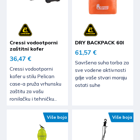
Cressi vodootporni
DRY BACKPACK 60l
zaštitni kofer
61,57 €
36,47 €
Savršena suha torba za
Cressi vodootporni
sve vodene aktivnosti
kofer u stilu Pelican
gdje vaše stvari moraju
case-a pruža vrhunsku
ostati suhe
zaštitu za vašu
ronilačku i tehničku...
Više boja
Više boja