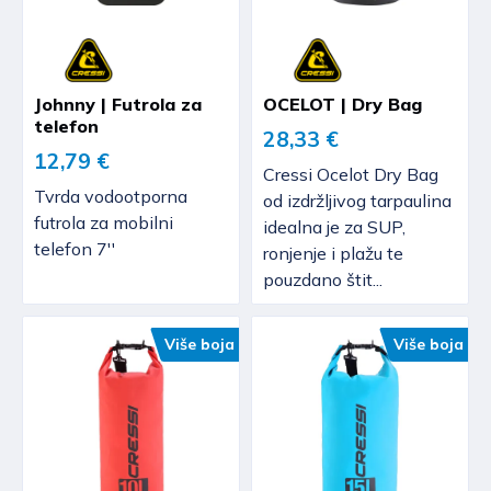
Johnny | Futrola za
OCELOT | Dry Bag
telefon
28,33 €
12,79 €
Cressi Ocelot Dry Bag
Tvrda vodootporna
od izdržljivog tarpaulina
futrola za mobilni
idealna je za SUP,
telefon 7''
ronjenje i plažu te
pouzdano štit...
Više boja
Više boja