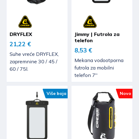
DRYFLEX
Jimmy | Futrola za
telefon
21,22 €
8,53 €
Suhe vreće DRYFLEX,
Mekana vodootporna
zapremnine 30 / 45 /
futrola za mobilni
60 / 75l.
telefon 7''
Više boja
Novo