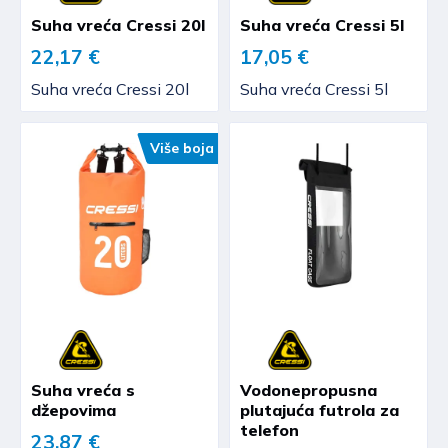
Suha vreća Cressi 20l
Suha vreća Cressi 5l
22,17 €
17,05 €
Suha vreća Cressi 20l
Suha vreća Cressi 5l
Više boja
Suha vreća s
Vodonepropusna
džepovima
plutajuća futrola za
telefon
23,87 €