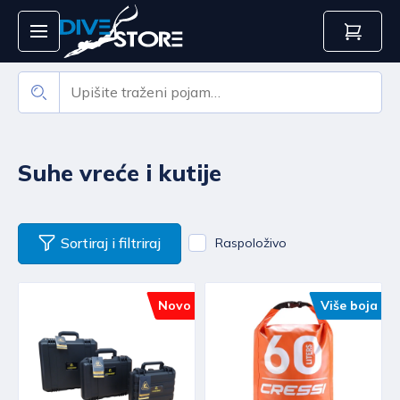
Suhe vreće i kutije
Sortiraj i filtriraj
Raspoloživo
Novo
Više boja