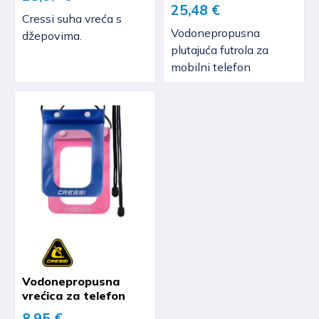
25,48 €
Cressi suha vreća s
Vodonepropusna
džepovima.
plutajuća futrola za
mobilni telefon
Vodonepropusna
vrećica za telefon
8,95 €