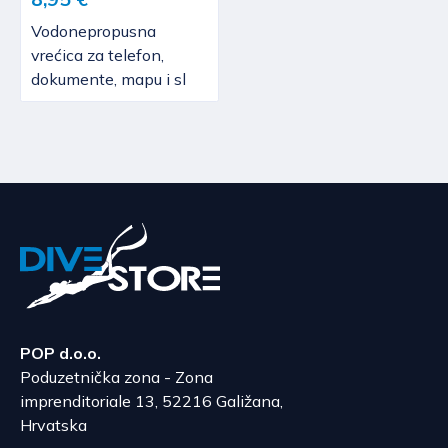
Vodonepropusna
vrećica za telefon,
dokumente, mapu i sl
POP d.o.o.
Poduzetnička zona - Zona
imprenditoriale 13, 52216 Galižana,
Hrvatska