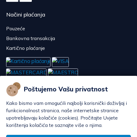
Načini plaćanja
Pouzeće
Bankovna transakcija
Kartično plaćanje
Poštujemo Vašu privatnost
Kako bismo vam omogućili najbolji korisnički doživljaj i
funkcionalnost stranica, naše internetske stranice
upotrebljavaju kolačiće (cookies). Pročitajte Uvjete
korištenja kolačića te saznajte više o njima.
Konfiguriraj kolačiće