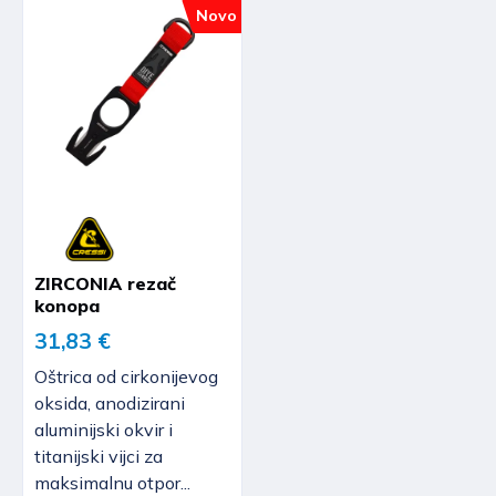
Novo
ZIRCONIA rezač
konopa
31,83 €
Oštrica od cirkonijevog
oksida, anodizirani
aluminijski okvir i
titanijski vijci za
maksimalnu otpor...