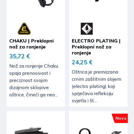
CHAKU | Preklopni
ELECTRO PLATING |
nož za ronjenje
Preklopni nož za
ronjenje
35,72 €
24,25 €
Nož za ronjenje Chaku
Oštrica je premazana
spaja prenosivost i
crnim zaštitnim slojem
preciznost svojim
(electro plating) koji
dizajnom sklopive
sprječava refleksiju
oštrice, čineći ga neo...
svjetla i št...
Novo