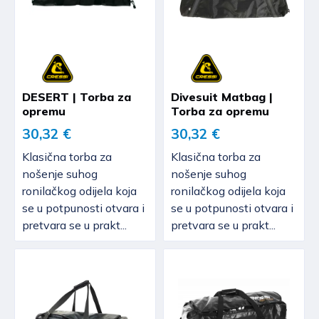
DESERT | Torba za
Divesuit Matbag |
opremu
Torba za opremu
30,32 €
30,32 €
Klasična torba za
Klasična torba za
nošenje suhog
nošenje suhog
ronilačkog odijela koja
ronilačkog odijela koja
se u potpunosti otvara i
se u potpunosti otvara i
pretvara se u prakt...
pretvara se u prakt...