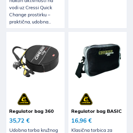
nakon aktivnosti na
vodi uz Cressi Quick
Change prostirku –
praktična, udobna...
Regulator bag 360
Regulator bag BASIC
35,72 €
16,96 €
Udobna torba kružnog
Klasična torbica za