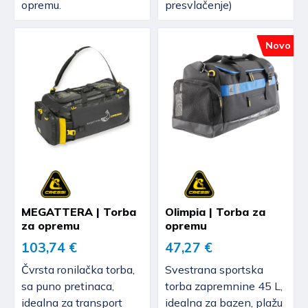
opremu.
presvlačenje)
Novo
MEGATTERA | Torba
Olimpia | Torba za
za opremu
opremu
103,74 €
47,27 €
Čvrsta ronilačka torba,
Svestrana sportska
sa puno pretinaca,
torba zapremnine 45 L,
idealna za transport
idealna za bazen, plažu