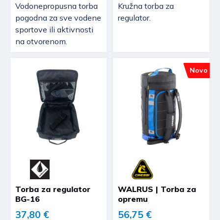
Vodonepropusna torba
Kružna torba za
pogodna za sve vodene
regulator.
sportove ili aktivnosti
na otvorenom.
Novo
Torba za regulator
WALRUS | Torba za
BG-16
opremu
37,80 €
56,75 €