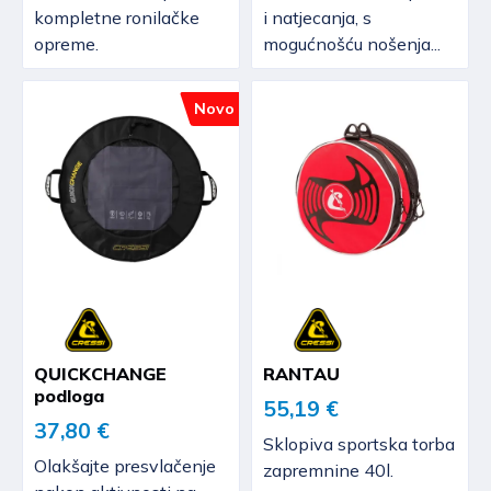
kompletne ronilačke
i natjecanja, s
opreme.
mogućnošću nošenja...
Novo
QUICKCHANGE
RANTAU
podloga
55,19 €
37,80 €
Sklopiva sportska torba
Olakšajte presvlačenje
zapremnine 40l.