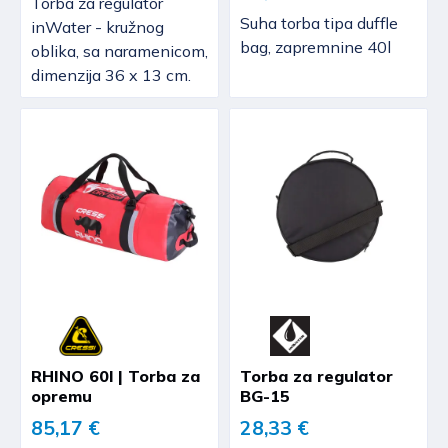
Torba za regulator
Suha torba tipa duffle
inWater - kružnog
bag, zapremnine 40l
oblika, sa naramenicom,
dimenzija 36 x 13 cm.
RHINO 60l | Torba za
Torba za regulator
opremu
BG-15
85,17 €
28,33 €