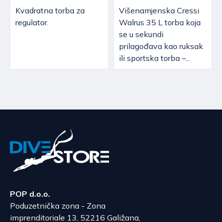
Kvadratna torba za
Višenamjenska Cressi
regulator.
Walrus 35 L torba koja
se u sekundi
prilagođava kao ruksak
ili sportska torba –...
POP d.o.o.
Poduzetnička zona - Zona
imprenditoriale 13, 52216 Galižana,