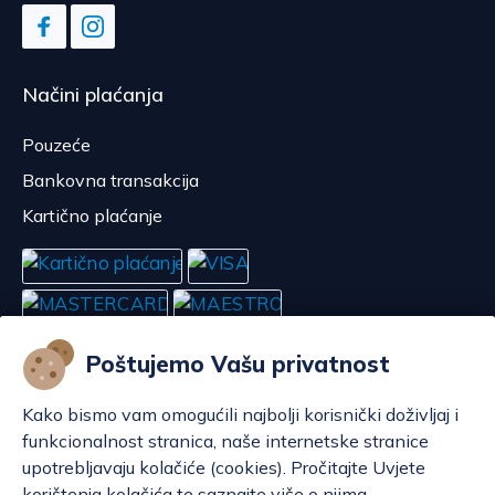
Načini plaćanja
Pouzeće
Bankovna transakcija
Kartično plaćanje
Poštujemo Vašu privatnost
Kako bismo vam omogućili najbolji korisnički doživljaj i
funkcionalnost stranica, naše internetske stranice
upotrebljavaju kolačiće (cookies). Pročitajte Uvjete
korištenja kolačića te saznajte više o njima.