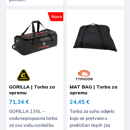
Novo
GORILLA | Torba za
MAT BAG | Torba za
opremu
opremu
71,34 €
24,45 €
GORILLA 135L –
Torba za suho odijelo
vodonepropusna torba
koja se pretvara u
za svu vašu ronilačku
praktičan tepih (za