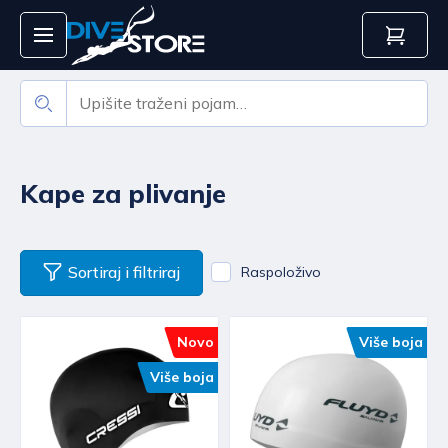
Kape za plivanje
Sortiraj i filtriraj
Raspoloživo
Novo
Više boja
Više boja