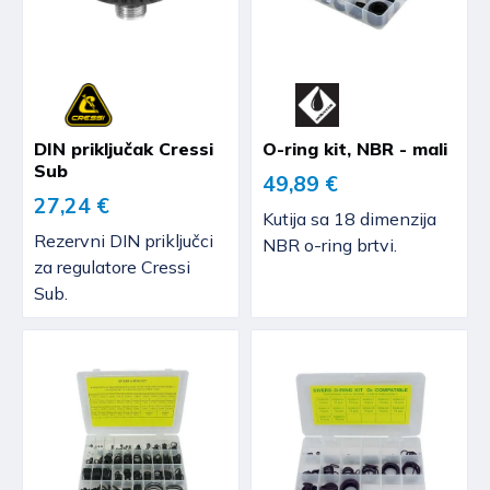
DIN priključak Cressi
O-ring kit, NBR - mali
Sub
49,89 €
27,24 €
Kutija sa 18 dimenzija
Rezervni DIN priključci
NBR o-ring brtvi.
za regulatore Cressi
Sub.