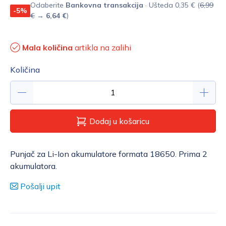
Odaberite
Bankovna transakcija
· Ušteda 0,35 € (
6,99
-5%
€
→
6,64 €
)
Mala količina
artikla na zalihi
Količina
Dodaj u košaricu
Punjač za Li-Ion akumulatore formata 18650. Prima 2
akumulatora.
Pošalji upit