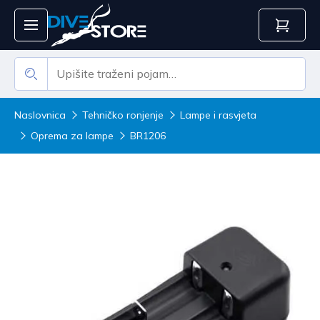
Naslovnica
Tehničko ronjenje
Lampe i rasvjeta
Oprema za lampe
BR1206