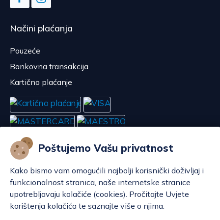
Načini plaćanja
Pouzeće
Bankovna transakcija
Kartično plaćanje
Poštujemo Vašu privatnost
Kako bismo vam omogućili najbolji korisnički doživljaj i
funkcionalnost stranica, naše internetske stranice
upotrebljavaju kolačiće (cookies). Pročitajte Uvjete
korištenja kolačića te saznajte više o njima.
Konfiguriraj kolačiće