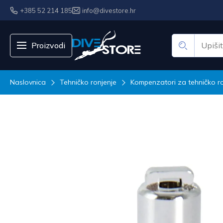
+385 52 214 185
info@divestore.hr
Proizvodi
Naslovnica
Tehničko ronjenje
Kompenzatori za tehničko ro