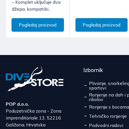
– Komplet uključuje dva
džepa, kompatibi...
Pogledaj proizvod
Pogledaj proizvod
Izbornik
Plivanje, snorkelin
sportovi
Ronjenje na dah i 
ribolov
POP d.o.o.
Ronjenje s bocama
Poduzetnička zona - Zona
Tehničko ronjenje
imprenditoriale 13, 52216
Galižana, Hrvatska
Podvodni radovi