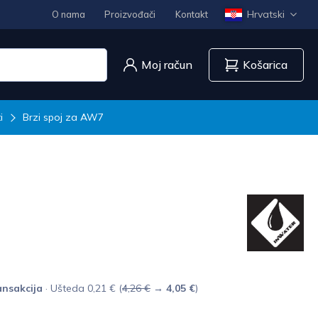
Hrvatski
O nama
Proizvođači
Kontakt
Moj račun
Košarica
i
Brzi spoj za AW7
nsakcija
· Ušteda 0,21 € (
4,26 €
→
4,05 €
)