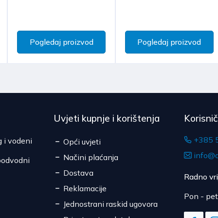
potrošaču, roba kojoj ist
Očekivano vrijeme do
roba koja zbog zdravstven
je bila otpečaćena nakon
Pogledaj proizvod
Pogledaj proizvod
Uvjeti kupnje i korištenja
Korisni
+385 
g i vodeni
Opći uvjeti
info@d
Načini plaćanja
podvodni
Dostava
Radno vr
Reklamacije
Pon - pet
Jednostrani raskid ugovora