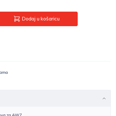
Dodaj u košaricu
žama
ijeva za AW7