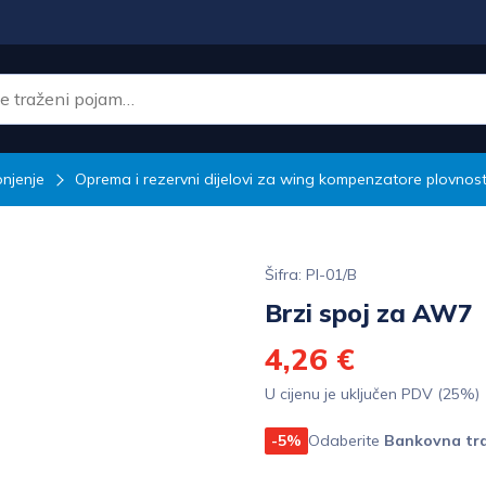
njenje
Oprema i rezervni dijelovi za wing kompenzatore plovnost
Šifra: PI-01/B
Brzi spoj za AW7
4,26 €
U cijenu je uključen PDV (25%)
-5%
Odaberite
Bankovna tra