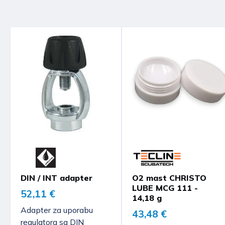
DIN / INT adapter
O2 mast CHRISTO
LUBE MCG 111 -
52,11 €
14,18 g
Adapter za uporabu
43,48 €
regulatora sa DIN