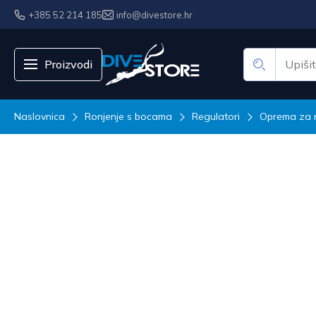
+385 52 214 185
info@divestore.hr
Proizvodi
Naslovnica
Ronjenje s bocama
Regulatori
Oprema za 