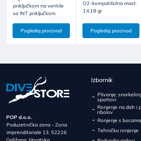
O2-kompatibilna mast,
priključkom na ventile
14,18 gr
sa INT priključkom.
Pogledaj proizvod
Pogledaj proizvod
Izbornik
Plivanje, snorkelin
sportovi
Ronjenje na dah i 
ribolov
POP d.o.o.
Ronjenje s bocama
Poduzetnička zona - Zona
Tehničko ronjenje
imprenditoriale 13, 52216
Galižana, Hrvatska
Podvodni radovi