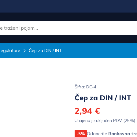
regulatore
Čep za DIN / INT
Šifra: DC-4
Čep za DIN / INT
2,94 €
U cijenu je uključen PDV (25%)
-5%
Odaberite
Bankovna tra