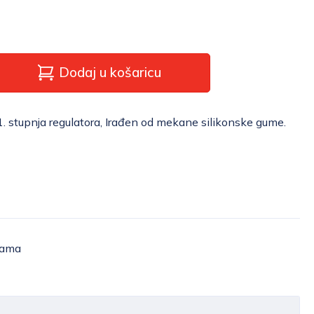
Dodaj u košaricu
1. stupnja regulatora, Irađen od mekane silikonske gume.
žama