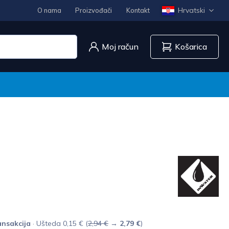
Hrvatski
O nama
Proizvođači
Kontakt
Moj račun
Košarica
nsakcija
· Ušteda 0,15 € (
2,94 €
→
2,79 €
)