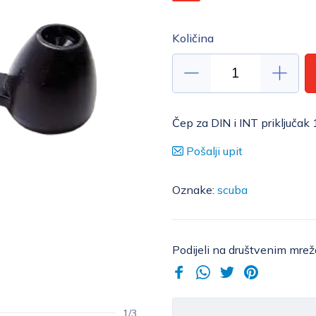
Količina
Čep za DIN i INT priključak 
Pošalji upit
Oznake:
scuba
Podijeli na društvenim mre
1/3