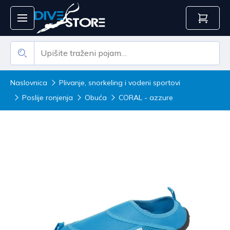
Naslovnica
Plivanje, snorkeling i vodeni sportovi
Poslije ronjenja
Obuća
CORAL - azzure