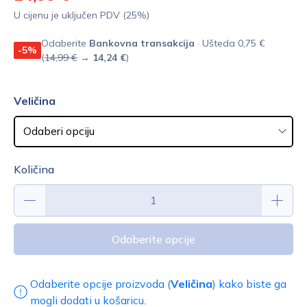
U cijenu je uključen PDV (25%)
Odaberite
Bankovna transakcija
· Ušteda 0,75 €
-5%
(
14,99 €
→
14,24 €
)
Veličina
Količina
Odaberite opcije
Odaberite opcije proizvoda (
Veličina
) kako biste ga
mogli dodati u košaricu.