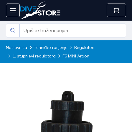
Naslovnica
Tehničko ronjenje
Regulatori
1. stupnjevi regulatora
F6 MINI Argon