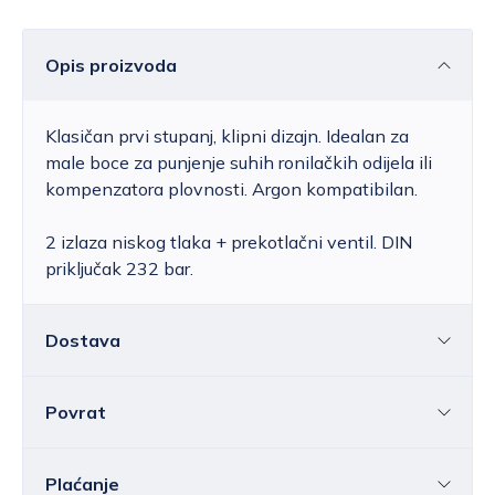
Opis proizvoda
Klasičan prvi stupanj, klipni dizajn. Idealan za
male boce za punjenje suhih ronilačkih odijela ili
kompenzatora plovnosti. Argon kompatibilan.
2 izlaza niskog tlaka + prekotlačni ventil. DIN
priključak 232 bar.
Dostava
Povrat
Hrvatska
Cijena standardne dostave za Hrvatsku kreće
se od 6,25 do 39,15 EUR, ovisno o masi
Sve ili pojedine artikle možete vratiti u roku od
14
Plaćanje