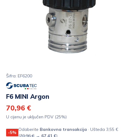
Šifra: EF6200
F6 MINI Argon
70,96 €
U cijenu je uključen PDV (25%)
Odaberite
Bankovna transakcija
· Ušteda 3,55 €
-5%
(
70,96 €
→
67,41 €
)