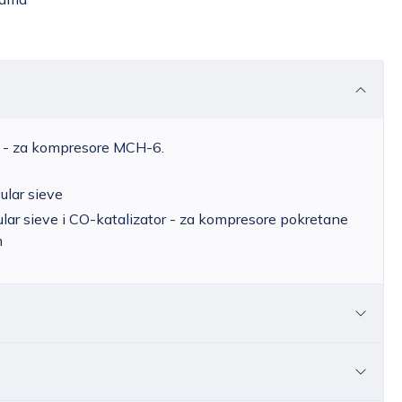
R - za kompresore MCH-6.
cular sieve
cular sieve i CO-katalizator - za kompresore pokretane
m