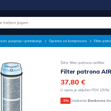
ori, punjenje i pretakanje
Oprema za kompresore
Filter pat
Šifra: filter-patrona-airfilter
Filter patrona AI
37,80 €
U cijenu je uključen PDV (25%)
-5%
Odaberite
Bankovna tra