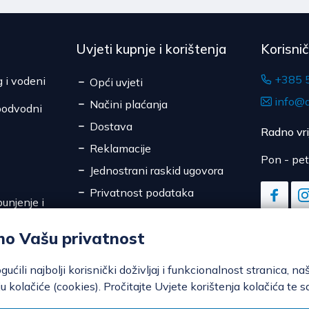
Uvjeti kupnje i korištenja
Korisni
+385 
g i vodeni
Opći uvjeti
info@d
Načini plaćanja
podvodni
Dostava
Radno vr
Reklamacije
Pon - pet
Jednostrani raskid ugovora
Privatnost podataka
unjenje i
Sigurnost online plaćanja
mo Vašu privatnost
Kolačići
ili najbolji korisnički doživljaj i funkcionalnost stranica, na
u kolačiće (cookies). Pročitajte Uvjete korištenja kolačića te s