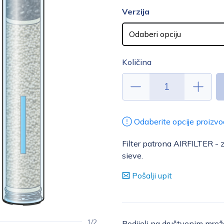
Verzija
Količina
Odaberite opcije proizvo
Filter patrona AIRFILTER - 
sieve.
Pošalji upit
1/2
Podijeli na društvenim mre