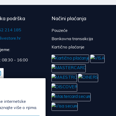
čka podrška
Načini plaćanja
52 214 185
Pouzeće
ivestore.hr
Bankovna transakcija
Kartično plaćanje
ijeme:
: 08:30 - 16:00
še internetske
aznajte više o njima.