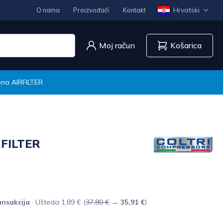
Hrvatski
O nama
Proizvođači
Kontakt
Moj račun
Košarica
rona AIRFILTER
RFILTER
nsakcija
· Ušteda 1,89 € (
37,80 €
→
35,91 €
)