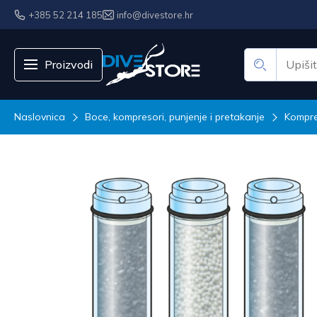
+385 52 214 185
info@divestore.hr
Proizvodi
Naslovnica
Boce, kompresori, punjenje i pretakanje
Kompres