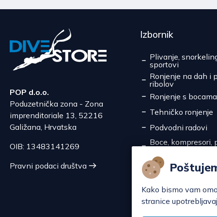
Izbornik
Plivanje, snorkelin
sportovi
Ronjenje na dah i 
ribolov
POP d.o.o.
Ronjenje s bocama
Poduzetnička zona - Zona
Tehničko ronjenje
imprenditoriale 13, 52216
Galižana, Hrvatska
Podvodni radovi
Boce, kompresori, p
OIB: 13483141269
pretakanje
Servis
Poštuje
Pravni podaci društva
Akcije
Kako bismo vam omoguć
stranice upotrebljavaj