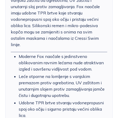
vanjsku zaštitu od ogrebotina, UV zaštitu i
unutarnji sloj protiv zamagljivanja. Fox naočale
imaju udobne TPR brtve koje stvaraju
vodonepropusni spoj oko očiju i pristaju većini
oblika lica. Silikonski remen i mikro-podesiva
kopča mogu se zamijeniti s onima na svim
ostalim maskama i naočalama iz Cressi Swim
linije.
Moderne Fox naočale s jedinstveno
oblikovanim ravnim lećama nude atraktivan
izgled i savršenu vidljivost pod vodom.
Leće otporne na lomljenje s vanjskim
premazom protiv ogrebotina, UV zaštitom i
unutarnjim slojem protiv zamagljivanja jamče
čistu i dugotrajnu upotrebu.
Udobne TPR brtve stvaraju vodonepropusni
spoj oko očiju i sigurno pristaju većini oblika
lica.