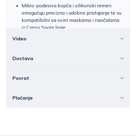
Mikro-podesiva kopča i silikonski remen
omogućuju precizno i udobno pristajanje te su
kompatibilni sa svim maskama i naočalama
iz Cressi Swim linije.
Idealne za plivače koji cijene stil, udobnost i
Video
visoku razinu zaštite vida.
FOX naočale za plivanje
Dostava
Povrat
Hrvatska
Cijena standardne dostave za Hrvatsku kreće
se od 6,25 do 39,15 EUR, ovisno o masi
Sve ili pojedine artikle možete vratiti u roku od
14
Plaćanje
pošiljke.
Besplatna
dostava
unutar Hrvatske
dana
bez navođenja razloga.
ostvaruje se za vrijednost narudžbe iznad
Elektroničkom poštom morate nas obavijestiti o
80,00 EUR
.
Bankovnom transakcijom
svojoj odluci o jednostranom raskidu ugovora prije
Besplatna dostava NIJE DOSTUPNA za
Virmanom, općom uplatnicom u banci, pošti ili
isteka roka od 14 dana, u kojoj ćete navesti svoje
proizvode velikih gabarita ili za masu
Fini ili
Internet bankarstvom
.