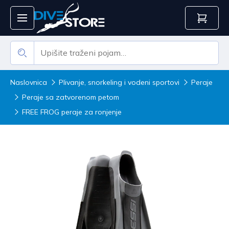
Naslovnica
Plivanje, snorkeling i vodeni sportovi
Peraje
Peraje sa zatvorenom petom
FREE FROG peraje za ronjenje