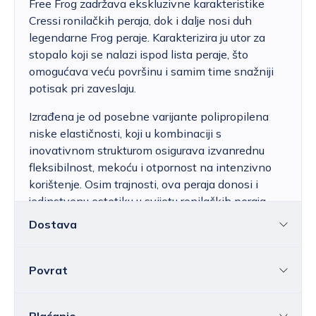
Free Frog zadržava ekskluzivne karakteristike
Cressi ronilačkih peraja, dok i dalje nosi duh
legendarne Frog peraje. Karakterizira ju utor za
stopalo koji se nalazi ispod lista peraje, što
omogućava veću površinu i samim time snažniji
potisak pri zaveslaju.
Izrađena je od posebne varijante polipropilena
niske elastičnosti, koji u kombinaciji s
inovativnom strukturom osigurava izvanrednu
fleksibilnost, mekoću i otpornost na intenzivno
korištenje. Osim trajnosti, ova peraja donosi i
jedinstvenu estetiku u svijetu ronilačkih peraja
dizajniranih prema ovoj filozofiji.
Dostava
Povrat
Hrvatska
Cijena standardne dostave za Hrvatsku kreće
se od 6,25 do 39,15 EUR, ovisno o masi
Sve ili pojedine artikle možete vratiti u roku od
14