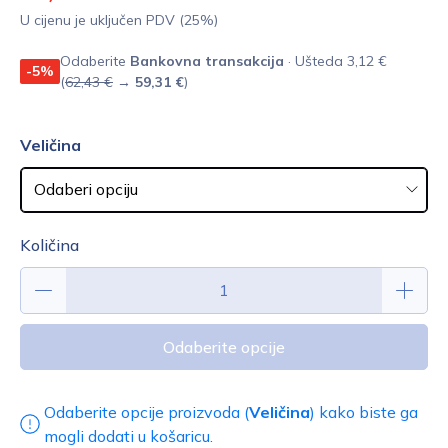
U cijenu je uključen PDV (25%)
Odaberite
Bankovna transakcija
· Ušteda 3,12 €
-5%
(
62,43 €
→
59,31 €
)
Veličina
Količina
Odaberite opcije
Odaberite opcije proizvoda (
Veličina
) kako biste ga
mogli dodati u košaricu.