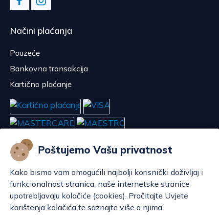
Načini plaćanja
Pouzeće
Bankovna transakcija
Kartično plaćanje
Poštujemo Vašu privatnost
Kako bismo vam omogućili najbolji korisnički doživljaj i
funkcionalnost stranica, naše internetske stranice
upotrebljavaju kolačiće (cookies). Pročitajte Uvjete
korištenja kolačića te saznajte više o njima.
Konfiguriraj kolačiće