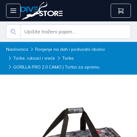
Naslovnica
Ronjenje na dah i podvodni ribolov
Torbe, ruksaci i vreće
Torbe
GORILLA PRO 2.0 CAMO | Torba za opremu