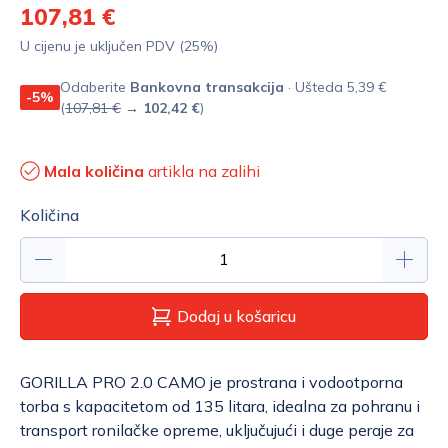
107,81 €
U cijenu je uključen PDV (25%)
Odaberite
Bankovna transakcija
· Ušteda 5,39 €
-5%
(
107,81 €
→
102,42 €
)
Mala količina
artikla na zalihi
Količina
Dodaj u košaricu
GORILLA PRO 2.0 CAMO je prostrana i vodootporna
torba s kapacitetom od 135 litara, idealna za pohranu i
transport ronilačke opreme, uključujući i duge peraje za