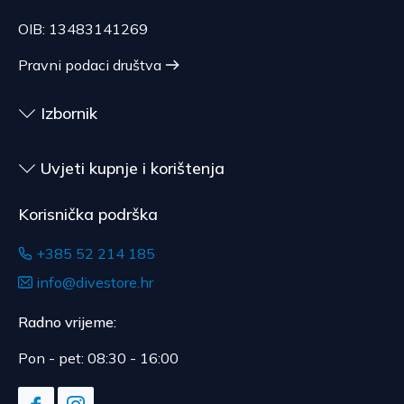
roba koja zbog zdravstvenih ili higijenskih razloga
nije pogodna za vraćanje, ako je bila otpečaćena
OIB: 13483141269
nakon dostave.
Pravni podaci društva
Izbornik
Uvjeti kupnje i korištenja
Korisnička podrška
+385 52 214 185
info@divestore.hr
Radno vrijeme:
Pon - pet: 08:30 - 16:00