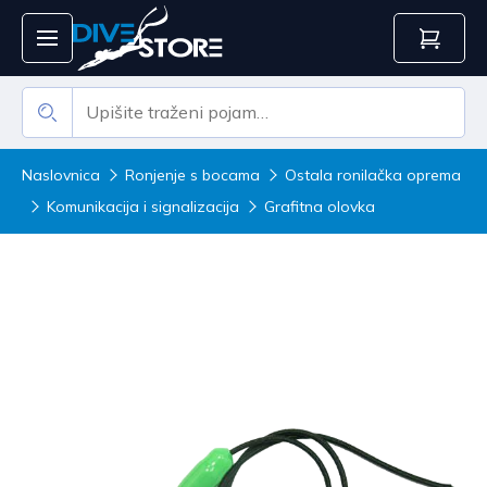
Naslovnica
Ronjenje s bocama
Ostala ronilačka oprema
Komunikacija i signalizacija
Grafitna olovka