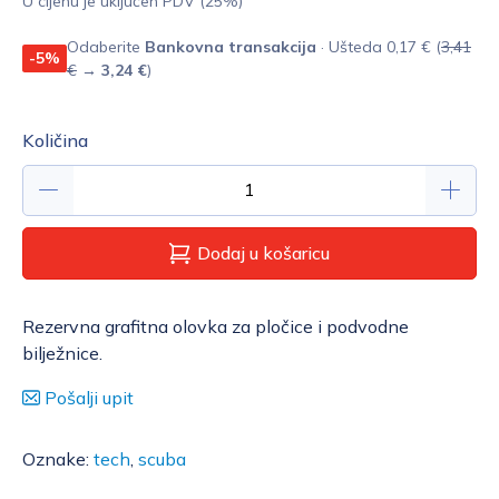
U cijenu je uključen PDV (25%)
Odaberite
Bankovna transakcija
· Ušteda 0,17 € (
3,41
-5%
€
→
3,24 €
)
Količina
Dodaj u košaricu
Rezervna grafitna olovka za pločice i podvodne
bilježnice.
Pošalji upit
Oznake:
tech
,
scuba