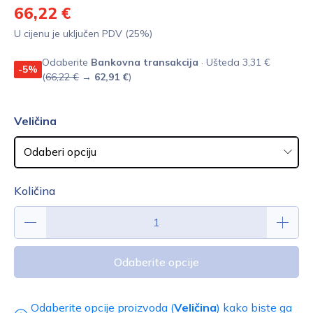
66,22 €
U cijenu je uključen PDV (25%)
Odaberite
Bankovna transakcija
· Ušteda 3,31 €
-5%
(
66,22 €
→
62,91 €
)
Veličina
Količina
Odaberite opcije
Odaberite opcije proizvoda (
Veličina
) kako biste ga