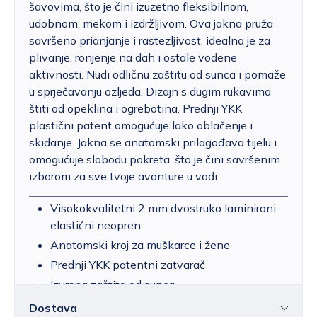
šavovima, što je čini izuzetno fleksibilnom,
udobnom, mekom i izdržljivom. Ova jakna pruža
savršeno prianjanje i rastezljivost, idealna je za
plivanje, ronjenje na dah i ostale vodene
aktivnosti. Nudi odličnu zaštitu od sunca i pomaže
u sprječavanju ozljeda. Dizajn s dugim rukavima
štiti od opeklina i ogrebotina. Prednji YKK
plastični patent omogućuje lako oblačenje i
skidanje. Jakna se anatomski prilagođava tijelu i
omogućuje slobodu pokreta, što je čini savršenim
izborom za sve tvoje avanture u vodi.
Visokokvalitetni 2 mm dvostruko laminirani
elastični neopren
Anatomski kroj za muškarce i žene
Prednji YKK patentni zatvarač
Izvrsna zaštita od sunca
Dostava