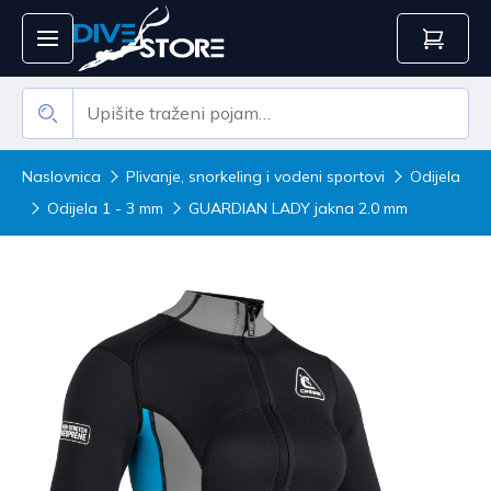
Naslovnica
Plivanje, snorkeling i vodeni sportovi
Odijela
Odijela 1 - 3 mm
GUARDIAN LADY jakna 2.0 mm