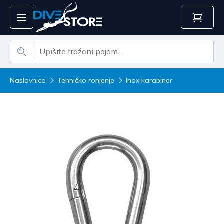
Naslovnica
Tehničko ronjenje
Inox karabiner