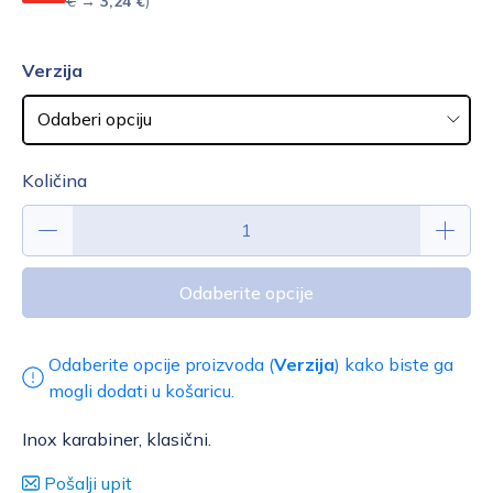
€
→
3,24 €
)
Verzija
Količina
Odaberite opcije
Odaberite opcije proizvoda (
Verzija
) kako biste ga
mogli dodati u košaricu.
Inox karabiner, klasični.
Pošalji upit