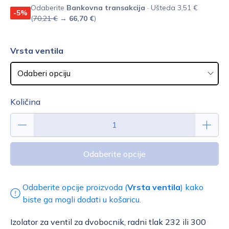
Odaberite
Bankovna transakcija
· Ušteda 3,51 €
-5%
(
70,21 €
→
66,70 €
)
Vrsta ventila
Količina
Odaberite opcije
Odaberite opcije proizvoda (
Vrsta ventila
) kako
biste ga mogli dodati u košaricu.
Izolator za ventil za dvobocnik, radni tlak 232 ili 300