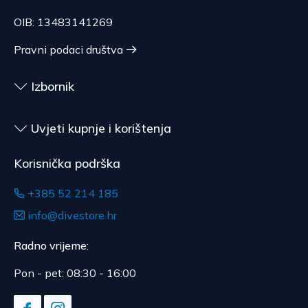
nije pogodna za vraćanje, ako je bila otpečaćena
nakon dostave.
OIB: 13483141269
Pravni podaci društva
Izbornik
Uvjeti kupnje i korištenja
Korisnička podrška
+385 52 214 185
info@divestore.hr
Radno vrijeme:
Pon - pet: 08:30 - 16:00