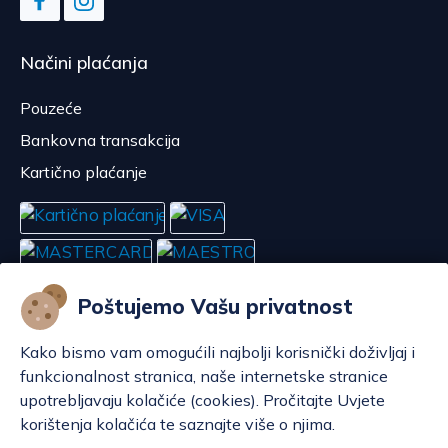
Načini plaćanja
Pouzeće
Bankovna transakcija
Kartično plaćanje
Poštujemo Vašu privatnost
Kako bismo vam omogućili najbolji korisnički doživljaj i
funkcionalnost stranica, naše internetske stranice
upotrebljavaju kolačiće (cookies). Pročitajte Uvjete
korištenja kolačića te saznajte više o njima.
Konfiguriraj kolačiće