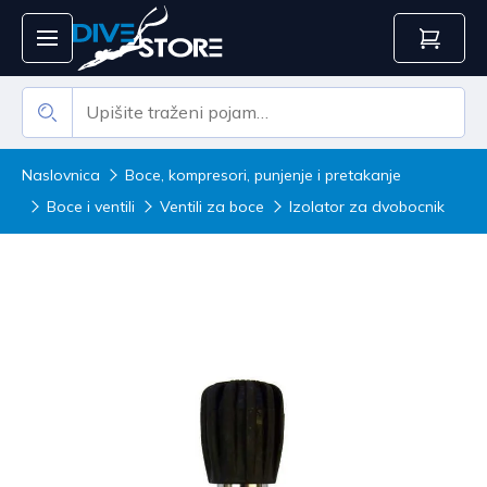
Naslovnica
Boce, kompresori, punjenje i pretakanje
Boce i ventili
Ventili za boce
Izolator za dvobocnik