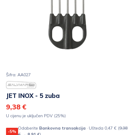
Šifra: AA027
JET INOX - 5 zuba
9,38 €
U cijenu je uključen PDV (25%)
Odaberite
Bankovna transakcija
· Ušteda 0,47 € (
9,38
-5%
€
→
8,91 €
)