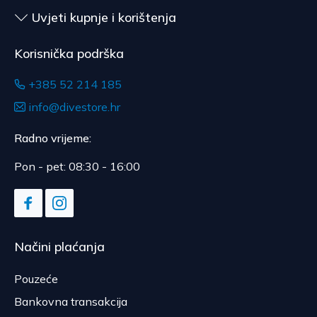
nakon dostave.
Uvjeti kupnje i korištenja
Korisnička podrška
+385 52 214 185
info@divestore.hr
Radno vrijeme:
Pon - pet: 08:30 - 16:00
Načini plaćanja
Pouzeće
Bankovna transakcija