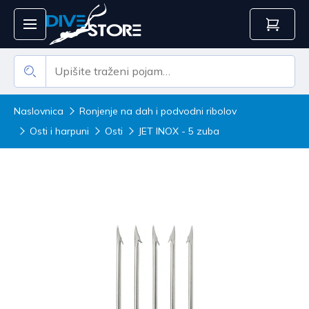
Naslovnica
Ronjenje na dah i podvodni ribolov
Osti i harpuni
Osti
JET INOX - 5 zuba