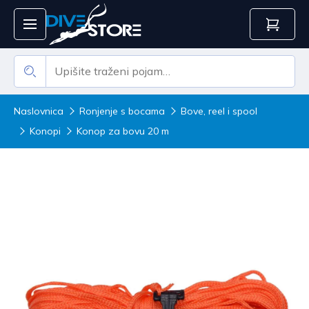
Naslovnica
Ronjenje s bocama
Bove, reel i spool
Konopi
Konop za bovu 20 m