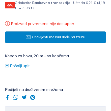
Odaberite
Bankovna transakcija
· Ušteda 0,21 € (
4,19
-5%
€
→
3,98 €
)
Proizvod privremeno nije dostupan.
Obavijesti me kad dođe na zalihu
Konop za bovu, 20 m - sa kopčama
Pošalji upit
Podijeli na društvenim mrežama