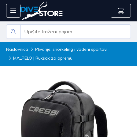
Naslovnica
Plivanje, snorkeling i vodeni sportovi
MALPELO | Ruksak za opremu