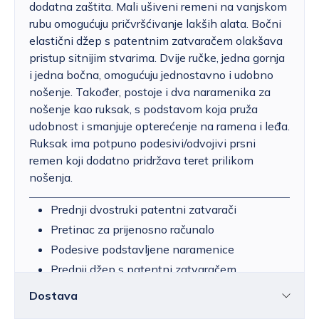
dodatna zaštita. Mali ušiveni remeni na vanjskom
rubu omogućuju pričvršćivanje lakših alata. Bočni
elastični džep s patentnim zatvaračem olakšava
pristup sitnijim stvarima. Dvije ručke, jedna gornja
i jedna bočna, omogućuju jednostavno i udobno
nošenje. Također, postoje i dva naramenika za
nošenje kao ruksak, s podstavom koja pruža
udobnost i smanjuje opterećenje na ramena i leđa.
Ruksak ima potpuno podesivi/odvojivi prsni
remen koji dodatno pridržava teret prilikom
nošenja.
Prednji dvostruki patentni zatvarači
Pretinac za prijenosno računalo
Podesive podstavljene naramenice
Prednji džep s patentni zatvaračem
Zapremina: 40 litara
Dostava