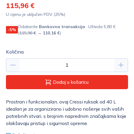
115,96 €
U cijenu je uključen PDV (25%)
Odaberite
Bankovna transakcija
· Ušteda 5,80 €
-5%
(
115,96 €
→
110,16 €
)
Količina
Dodaj u košaricu
Prostran i funkcionalan, ovaj Cressi ruksak od 40 L
idealan je za organizirano i udobno nošenje svih vaših
potrebnih stvari, s brojnim naprednim značajkama koje
olakšavaju pristup i sigurnost opreme.