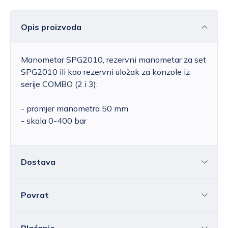
Opis proizvoda
Manometar SPG2010, rezervni manometar za set
SPG2010 ili kao rezervni uložak za konzole iz
serije COMBO (2 i 3):
- promjer manometra 50 mm
- skala 0-400 bar
Dostava
Povrat
Hrvatska
Cijena standardne dostave za Hrvatsku kreće
se od 6,25 do 39,15 EUR, ovisno o masi
Sve ili pojedine artikle možete vratiti u roku od
14