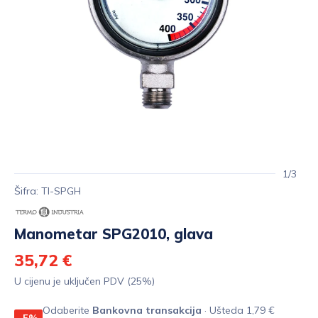
1/3
Šifra: TI-SPGH
Manometar SPG2010, glava
35,72 €
U cijenu je uključen PDV (25%)
Odaberite
Bankovna transakcija
· Ušteda 1,79 €
-5%