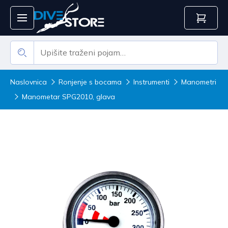
Naslovnica
Ronjenje s bocama
Instrumenti
Manometri
Manometar SPG2010, glava