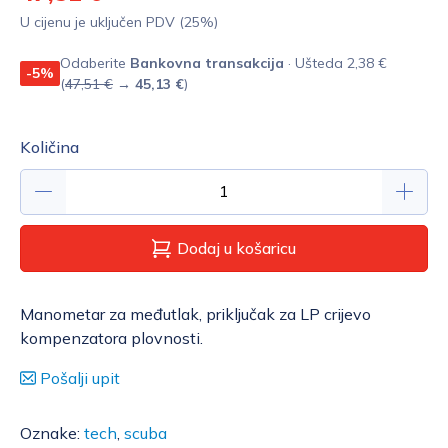
U cijenu je uključen PDV (25%)
Odaberite
Bankovna transakcija
· Ušteda 2,38 €
-5%
(
47,51 €
→
45,13 €
)
Količina
Dodaj u košaricu
Manometar za međutlak, priključak za LP crijevo
kompenzatora plovnosti.
Pošalji upit
Oznake:
tech
,
scuba