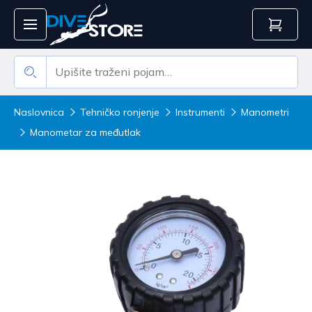
Naslovnica
Tehničko ronjenje
Instrumenti
Manometri
Manometar za međutlak