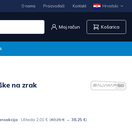
Hrvatski
O nama
Proizvođači
Kontakt
Moj račun
Košarica
k
ke na zrak
nsakcija
· Ušteda 2,01 € (
40,26 €
→
38,25 €
)