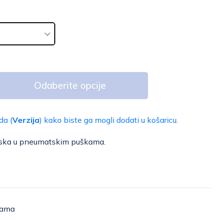
Odaberite opcije
da (
Verzija
) kako biste ga mogli dodati u košaricu.
tiska u pneumatskim puškama.
žama