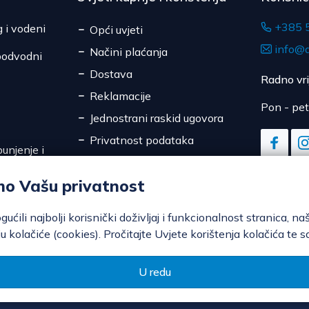
+385 
g i vodeni
Opći uvjeti
info@d
Načini plaćanja
podvodni
Dostava
Radno vr
Reklamacije
Pon - pet
Jednostrani raskid ugovora
Privatnost podataka
unjenje i
Sigurnost online plaćanja
mo Vašu privatnost
Kolačići
ili najbolji korisnički doživljaj i funkcionalnost stranica, na
u kolačiće (cookies). Pročitajte Uvjete korištenja kolačića te s
U redu