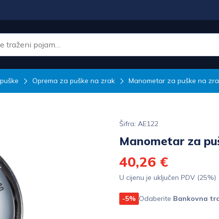
puške
Oprema za puške na zrak
Manometar za puške na zra
Šifra: AE122
Manometar za puš
40,26 €
U cijenu je uključen PDV (25%)
-5%
Odaberite
Bankovna tra