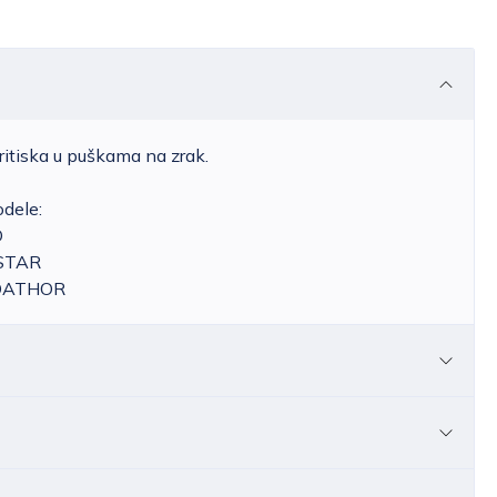
itiska u puškama na zrak.
dele:
O
/STAR
REDATHOR
ostave za Hrvatsku kreće se od 6,25 do 39,15 EUR,