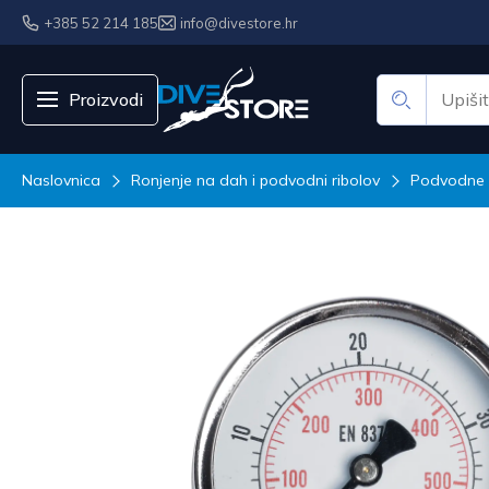
+385 52 214 185
info@divestore.hr
Proizvodi
Naslovnica
Ronjenje na dah i podvodni ribolov
Podvodne 