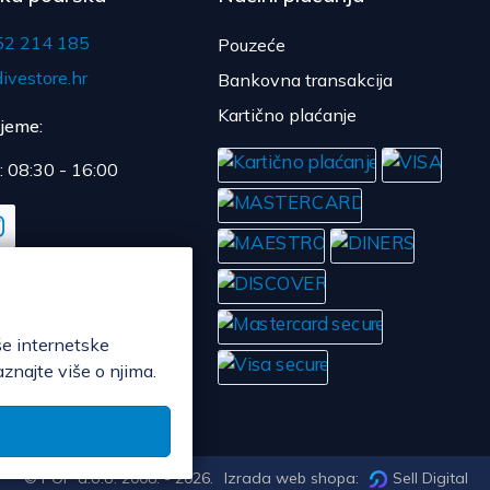
52 214 185
Pouzeće
ivestore.hr
Bankovna transakcija
Kartično plaćanje
ijeme:
: 08:30 - 16:00
še internetske
aznajte više o njima.
© POP d.o.o. 2008. - 2026.
Izrada web shopa:
Sell Digital