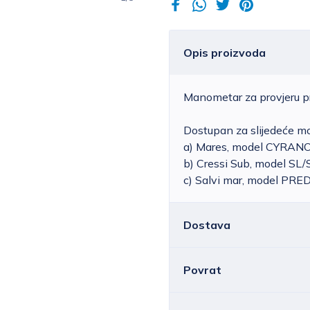
Opis proizvoda
Manometar za provjeru pr
Dostupan za slijedeće mo
a) Mares, model CYRAN
b) Cressi Sub, model SL
c) Salvi mar, model P
Dostava
Povrat
Hrvatska
Cijena standardne d