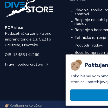
Plivanje, snorkelin
sportovi
Ronjenje na dah i 
ribolov
POP d.o.o.
Ronjenje s bocama
Poduzetnička zona - Zona
Tehničko ronjenje
imprenditoriale 13, 52216
Galižana, Hrvatska
Podvodni radovi
Boce, kompresori, p
OIB: 13483141269
pretakanje
Servis
Poštuje
Pravni podaci društva
Akcije
Kako bismo vam omoguć
stranice upotrebljavaj
Konfiguriraj kolačiće