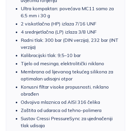
uvjetima ronjenja
Ultra kompaktan: povećava MC11 samo za
6,5 mm i 30 g
2 viskotlačna (HP) izlaza 7/16 UNF
4 srednjetlačna (LP) izlaza 3/8 UNF
Radni tlak: 300 bar (DIN verzija), 232 bar (INT
verzija)
Kalibracijski tlak: 9,5–10 bar
Tijelo od mesinga, elektrolitički niklano
Membrana od lijevanog tekućeg silikona za
optimalan udisajni otpor
Konusni filtar visoke propusnosti, niklano
obrađen
Odvojiva mlaznica od AISI 316 čelika
Zaštita od udaraca od tehno-polimera
Sustav Cressi PressureSync za ujednačeniji
tlak udisaja