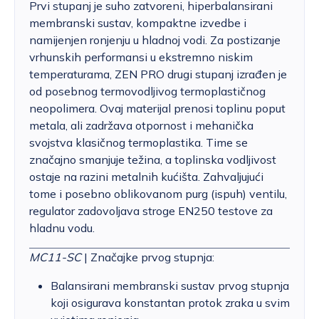
Prvi stupanj je suho zatvoreni, hiperbalansirani
membranski sustav, kompaktne izvedbe i
namijenjen ronjenju u hladnoj vodi. Za postizanje
vrhunskih performansi u ekstremno niskim
temperaturama, ZEN PRO drugi stupanj izrađen je
od posebnog termovodljivog termoplastičnog
neopolimera. Ovaj materijal prenosi toplinu poput
metala, ali zadržava otpornost i mehanička
svojstva klasičnog termoplastika. Time se
značajno smanjuje težina, a toplinska vodljivost
ostaje na razini metalnih kućišta. Zahvaljujući
tome i posebno oblikovanom purg (ispuh) ventilu,
regulator zadovoljava stroge EN250 testove za
hladnu vodu.
MC11-SC
| Značajke prvog stupnja:
Balansirani membranski sustav prvog stupnja
koji osigurava konstantan protok zraka u svim