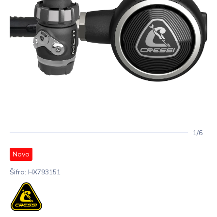
1/6
Novo
Šifra: HX793151