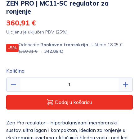
ZEN PRO | MC11-SC regulator za
ronjenje
360,91 €
U cijenu je uključen PDV (25%)
Odaberite
Bankovna transakcija
· Ušteda 18,05 €
-5%
(
360,91 €
→
342,86 €
)
Količina
Dodaj u košaricu
Zen Pro regulator – hiperbalansirani membranski
sustav, ultra lagan i kompaktan, idealan za ronjenje u
ekstremnim uvjetima, uključujući hladnu vodu i pod led.