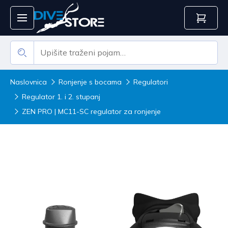
Naslovnica
Ronjenje s bocama
Regulatori
Regulator 1. i 2. stupanj
ZEN PRO | MC11-SC regulator za ronjenje