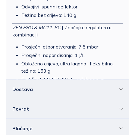
Odvojivi ispuhni deflektor
Težina bez crijeva: 140 g
ZEN PRO
&
MC11-SC
| Značajke regulatora u
kombinaciji:
Prosječni otpor otvaranja: 7,5 mbar
Prosječni napor disanja: 1 J/L
Obloženo crijevo, ultra lagano i fleksibilno,
težina: 153 g
Certifikat: EN250:2014 – odobreno za
ronjenje u hladnoj vodi
Dostava
Povrat
Hrvatska
Cijena standardne dostave za Hrvatsku kreće
se od 6,25 do 39,15 EUR, ovisno o masi
Sve ili pojedine artikle možete vratiti u roku od
14
Plaćanje
pošiljke.
Besplatna
dostava
unutar Hrvatske