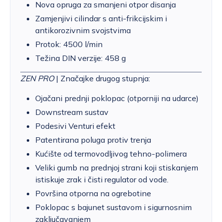
Nova opruga za smanjeni otpor disanja
Zamjenjivi cilindar s anti-frikcijskim i
antikorozivnim svojstvima
Protok: 4500 l/min
Težina DIN verzije: 458 g
ZEN PRO
| Značajke drugog stupnja:
Ojačani prednji poklopac (otporniji na udarce)
Downstream sustav
Podesivi Venturi efekt
Patentirana poluga protiv trenja
Kućište od termovodljivog tehno-polimera
Veliki gumb na prednjoj strani koji stiskanjem
istiskuje zrak i čisti regulator od vode.
Površina otporna na ogrebotine
Poklopac s bajunet sustavom i sigurnosnim
zaključavanjem