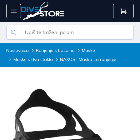
Naslovnica
Ronjenje s bocama
Maske
Maske s dva stakla
NAXOS | Maska za ronjenje