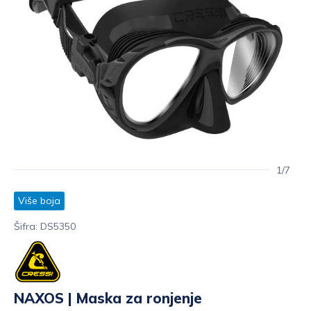
1/7
Više boja
Šifra: DS5350
NAXOS | Maska za ronjenje