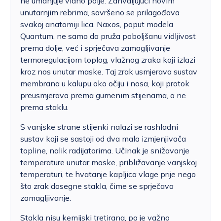
ne umanjuje vidno polje. Zahvaljujući novim
unutarnjim rebrima, savršeno se prilagođava
svakoj anatomiji lica. Naxos, poput modela
Quantum, ne samo da pruža poboljšanu vidljivost
prema dolje, već i sprječava zamagljivanje
termoregulacijom toplog, vlažnog zraka koji izlazi
kroz nos unutar maske. Taj zrak usmjerava sustav
membrana u kalupu oko očiju i nosa, koji protok
preusmjerava prema gumenim stijenama, a ne
prema staklu.
S vanjske strane stijenki nalazi se rashladni
sustav koji se sastoji od dva mala izmjenjivača
topline, nalik radijatorima. Učinak je snižavanje
temperature unutar maske, približavanje vanjskoj
temperaturi, te hvatanje kapljica vlage prije nego
što zrak dosegne stakla, čime se sprječava
zamagljivanje.
Stakla nisu kemijski tretirana, pa je važno