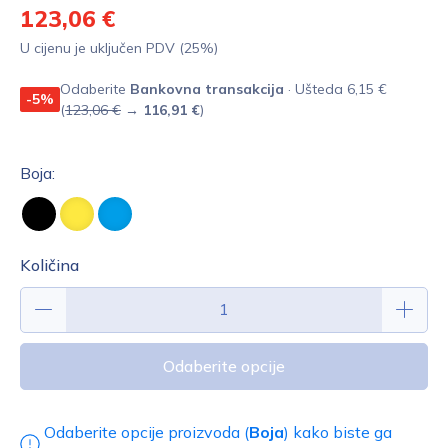
123,06 €
U cijenu je uključen PDV (25%)
Odaberite
Bankovna transakcija
· Ušteda 6,15 €
-5%
(
123,06 €
→
116,91 €
)
Boja:
Količina
Odaberite opcije
Odaberite opcije proizvoda (
Boja
) kako biste ga