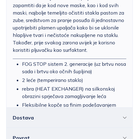
zapamtiti da je kod nove maske, kao i kod svih
maski, najbolje temeljito očistiti stakla pastom za
zube, sredstvom za pranje posuđa ili jednostavno
upotrijebiti plamen upaljača kako bi se uklonile
hlapljive tvari i nečistoće nakupljene na staklu.
Također, prije svakog zarona uvijek je korisno
koristiti pljuvačku kao surfaktant.
FOG STOP sistem 2. generacije (uz brtvu nosa
sada i brtvu oko očnih šupljina)
2 leće (temperirano staklo)
rebra (HEAT EXCHANGER) na silkonskoj
obrazini sprječava zamagljivanje leća
Fleksibilne kopče sa finim podešavanjem
remena
Dostava
Deluxe remen sa dvostrukom injekcijom
silikona
Maska se isporučuje u praktičnoj zaštitnoj
Povrat
Hrvatska