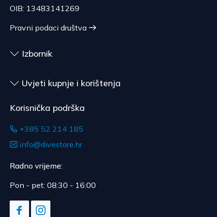
prilagođena potrošaču, roba kojoj istječe rok
Očekivano vrijeme dostave je 4 do 5 dana.
OIB: 13483141269
upotrebe, za ugovore čiji je predmet zapečaćena
roba koja zbog zdravstvenih ili higijenskih razloga
Pravni podaci društva
nije pogodna za vraćanje, ako je bila otpečaćena
nakon dostave.
Izbornik
Uvjeti kupnje i korištenja
Korisnička podrška
+385 52 214 185
info@divestore.hr
Radno vrijeme:
Pon - pet: 08:30 - 16:00