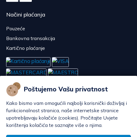
Načini plaćanja
Pouzeće
Bankovna transakcija
Kartično plaćanje
Poštujemo Vašu privatnost
Kako bismo vam omogućili najbolji korisnički doživljaj i
funkcionalnost stranica, naše internetske stranice
upotrebljavaju kolačiće (cookies). Pročitajte Uvjete
korištenja kolačića te saznajte više o njima.
Konfiguriraj kolačiće