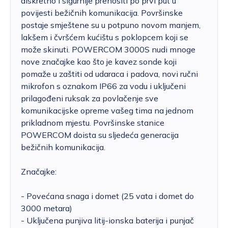
diskretno i sigurnije prenositi po prvi put u
povijesti bežičnih komunikacija. Površinske
postaje smještene su u potpuno novom manjem,
lakšem i čvršćem kućištu s poklopcem koji se
može skinuti. POWERCOM 3000S nudi mnoge
nove značajke kao što je kavez sonde koji
pomaže u zaštiti od udaraca i padova, novi ručni
mikrofon s oznakom IP66 za vodu i uključeni
prilagođeni ruksak za povlačenje sve
komunikacijske opreme vašeg tima na jednom
prikladnom mjestu. Površinske stanice
POWERCOM doista su sljedeća generacija
bežičnih komunikacija.
Značajke:
- Povećana snaga i domet (25 vata i domet do
3000 metara)
- Uključena punjiva litij-ionska baterija i punjač