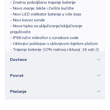
- Znatno poboljšano trajanje baterije
- Novo manje, lakše i čvršće kućište
- Novi LED indikator baterije u više boja
- Novi kavez sonde
- Nova tipka za uključivanje/isključivanje
prigušivača
- IP66 ručni mikrofon s oznakom vode
- Uklonjivi poklopac s uklonjivom bijelom pločom
- Trajanje baterije (10% radnog ciklusa): 16 sati (1
baterija)
Dostava
- Uključen prilagođeni OTS ruksak za pohranu
cijele jedinice i do 4 ronilačke jedinice
- Težina/dimenzije: 4kg / 5,5″ x 14″ x 10″
Povrat
Hrvatska
Cijena standardne dostave za Hrvatsku kreće
se od 6,25 do 39,15 EUR, ovisno o masi
Sve ili pojedine artikle možete vratiti u roku od
14
Plaćanje
pošiljke.
Besplatna
dostava
unutar Hrvatske
dana
bez navođenja razloga.
ostvaruje se za vrijednost narudžbe iznad
Elektroničkom poštom morate nas obavijestiti o
80,00 EUR
.
Bankovnom transakcijom