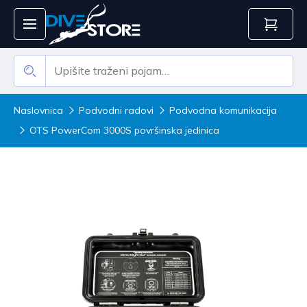
Naslovnica
Podvodni radovi
Podvodna komunikacija
OTS PowerCom 3000S površinska jedinica