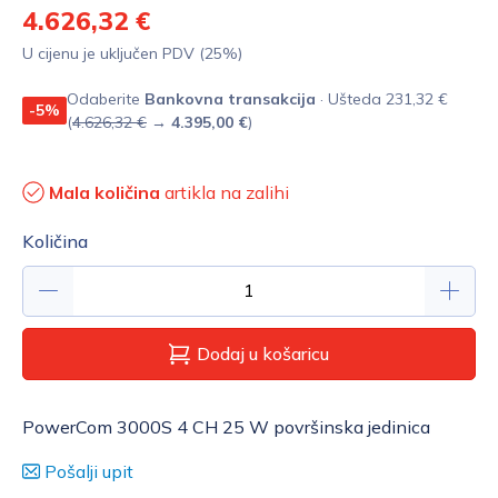
4.626,32 €
U cijenu je uključen PDV (25%)
Odaberite
Bankovna transakcija
· Ušteda 231,32 €
-5%
(
4.626,32 €
→
4.395,00 €
)
Mala količina
artikla na zalihi
Količina
Dodaj u košaricu
PowerCom 3000S 4 CH 25 W površinska jedinica
Pošalji upit