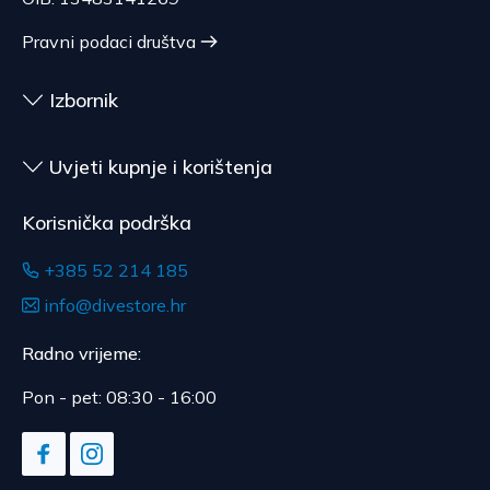
nije pogodna za vraćanje, ako je bila otpečaćena
nakon dostave.
Pravni podaci društva
Izbornik
Uvjeti kupnje i korištenja
Korisnička podrška
+385 52 214 185
info@divestore.hr
Radno vrijeme:
Pon - pet: 08:30 - 16:00