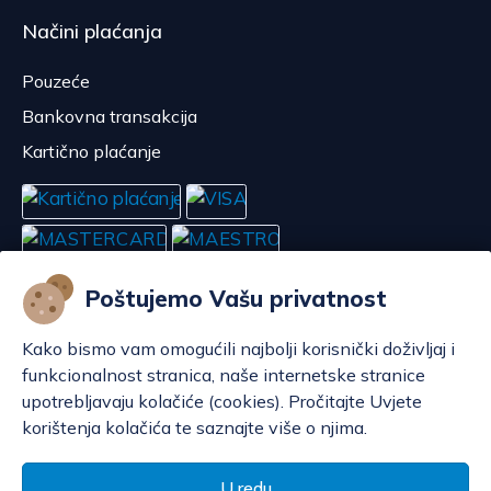
Načini plaćanja
Pouzeće
Bankovna transakcija
Kartično plaćanje
Poštujemo Vašu privatnost
Kako bismo vam omogućili najbolji korisnički doživljaj i
funkcionalnost stranica, naše internetske stranice
upotrebljavaju kolačiće (cookies). Pročitajte Uvjete
korištenja kolačića te saznajte više o njima.
Konfiguriraj kolačiće
© POP d.o.o. 2008. - 2026.
U redu