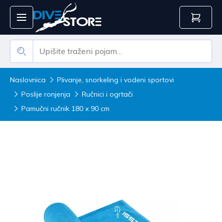
Naslovnica
Plivanje, snorkeling i vodeni sportovi
Poslije ronjenja
Ručnici i ogrtači
Pamučni ručnik 180 x 90 cm