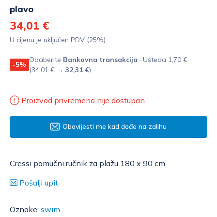
plavo
34,01 €
U cijenu je uključen PDV (25%)
Odaberite
Bankovna transakcija
· Ušteda 1,70 €
-5%
(
34,01 €
→
32,31 €
)
Proizvod privremeno nije dostupan.
Obavijesti me kad dođe na zalihu
Cressi pamučni ručnik za plažu 180 x 90 cm
Pošalji upit
Oznake:
swim