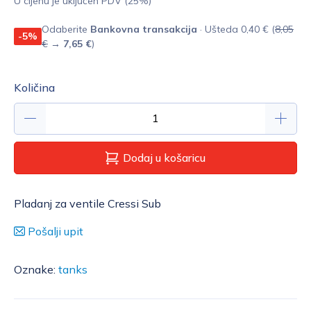
U cijenu je uključen PDV (25%)
Odaberite
Bankovna transakcija
· Ušteda 0,40 € (
8,05
-5%
€
→
7,65 €
)
Količina
Dodaj u košaricu
Pladanj za ventile Cressi Sub
Pošalji upit
Oznake:
tanks