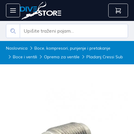
Naslovnica
Boce, kompresori, punjenje i pretakanje
Boce i ventili
Oprema za ventile
Pladanj Cressi Sub