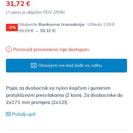
31,72 €
U cijenu je uključen PDV (25%)
Odaberite
Bankovna transakcija
· Ušteda 1,59 €
-5%
(
31,72 €
→
30,13 €
)
Proizvod privremeno nije dostupan.
Obavijesti me kad dođe na zalihu
Pojas za dvobocnik sa nylon kopčom i gumenim
protukliznom presvlakama (2 kom). Za dvobocnike do
2x171 mm promjera (2x12l).
Pošalji upit