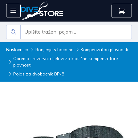
Naslovnica
Ronjenje s bocama
Kompenzatori plovnosti
Oprema i rezervni dijelovi za klasične kompenzatore
plovnosti
Pojas za dvobocnik BP-8