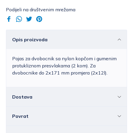
Podijeli na društvenim mrežama
Opis proizvoda
Pojas za dvobocnik sa nylon kopčom i gumenim
protukliznom presvlakama (2 kom). Za
dvobocnike do 2x171 mm promjera (2x12l).
Dostava
Povrat
Hrvatska
Cijena standardne dostave za Hrvatsku kreće