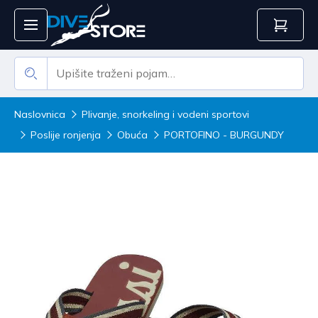
Naslovnica
Plivanje, snorkeling i vodeni sportovi
Poslije ronjenja
Obuća
PORTOFINO - BURGUNDY