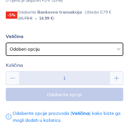
U cijenu je uključen PDV (25%)
Odaberite
Bankovna transakcija
· Ušteda 0,79 €
-5%
(
15,78 €
→
14,99 €
)
Veličina
Količina
Odaberite opcije
Odaberite opcije proizvoda (
Veličina
) kako biste ga
mogli dodati u košaricu.